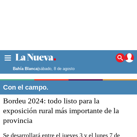
La ciudad
Noticias
Bahía Blanca
|
sábado, 8 de agosto
Punta Alta
La región
Con el campo.
El país
Bordeu 2024: todo listo para la
El mundo
Seguridad
exposición rural más importante de la
Opinión
provincia
Escenario Olímpico
Deportes
Liga del Sur
Se desarrollará entre el jueves 3 y el lunes 7 de