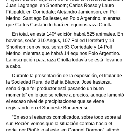
Juan Lagrange, en Shorthorn; Carlos Rosso y Lauro
Fittipaldi, en Corriedale; Alejandro Jamienson, en Pol
Merino; Santiago Ballester, en Polo Argentino, mientras
que Carlos Castaño lo hará en equinos raza Criolla.
En total, en esta 140ª edición habrá 525 animales. En
bovinos, serán 310 Angus, 107 Polled Hereford y 18
Shorthorn; en ovinos, serán 63 Corriedale y 14 Poll
Merino, mientras que habrá 14 equinos Polo Argentino.
La inscripción para raza Criolla todavía se está llevando
a cabo.
Durante la presentación de la exposición, el titular de
la Sociedad Rural de Bahía Blanca, José Irastorza,
señaló que “el productor está pasando un buen
momento” en lo que se refiere a precios, aunque lamentó
el escaso nivel de precipitaciones que se viene
registrando en el Sudoeste Bonaerense.
“En eso sí estamos complicados, sobre todo sobre al
sur. Recién vemos que la situación cambia hacia el
norte, por Pigüé, o al este, en Coronel Dorrego”, afirmó.