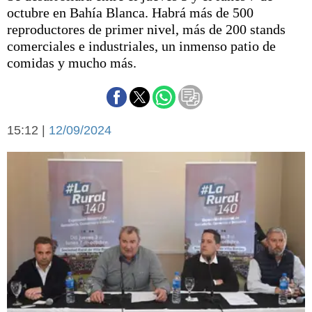
Básquetbol
octubre en Bahía Blanca. Habrá más de 500
Fútbol
reproductores de primer nivel, más de 200 stands
comerciales e industriales, un inmenso patio de
Federal A
comidas y mucho más.
Aplausos
Arte y cultura
Cines
Economía y finanzas
Economía y campo
Con el campo
15:12 |
12/09/2024
Espacio empresas
Sociedad
Sociedad y tiempo
libre
Tecnología
Turismo
Salud
Es viral
El tiempo
Cartón Lleno
Fúnebres