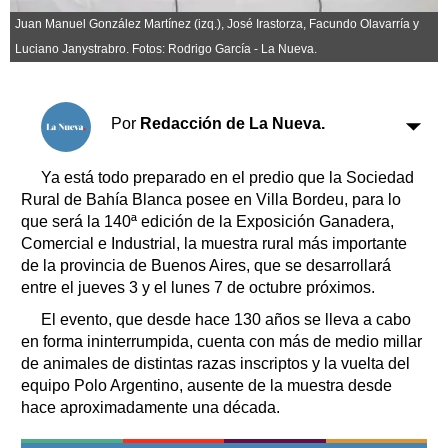
Clasificados
Juan Manuel González Martínez (izq.), José Irastorza, Facundo Olavarría y
Horóscopo
Luciano Janystrabro. Fotos: Rodrigo García - La Nueva.
Suplementos
Farmacias
Servicios
Transportes
Por
Redacción de La Nueva.
Loterías
Datos Útiles
Ya está todo preparado en el predio que la Sociedad
Rural de Bahía Blanca posee en Villa Bordeu, para lo
Fúnebres
que será la 140ª edición de la Exposición Ganadera,
Edictos
Comercial e Industrial, la muestra rural más importante
Teléfonos de urgencia
de la provincia de Buenos Aires, que se desarrollará
entre el jueves 3 y el lunes 7 de octubre próximos.
El evento, que desde hace 130 años se lleva a cabo
en forma ininterrumpida, cuenta con más de medio millar
de animales de distintas razas inscriptos y la vuelta del
equipo Polo Argentino, ausente de la muestra desde
hace aproximadamente una década.