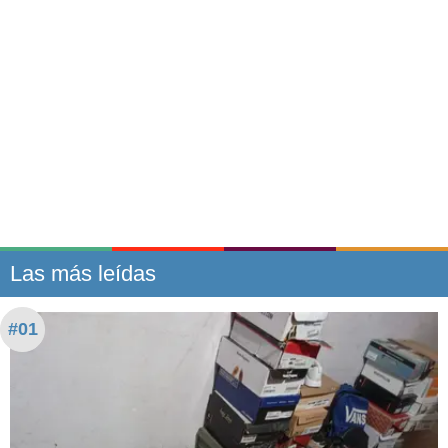
Las más leídas
#01