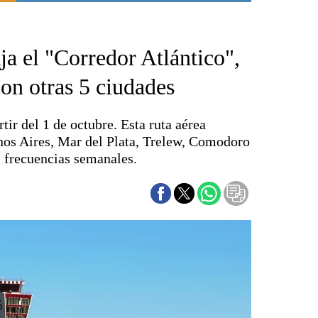
Punta Alta
La región
ja el "Corredor Atlántico",
El país
El mundo
on otras 5 ciudades
Seguridad
Opinión
ir del 1 de octubre. Esta ruta aérea
Escenario Olímpico
enos Aires, Mar del Plata, Trelew, Comodoro
Liga del Sur
s frecuencias semanales.
Básquetbol
Fútbol
Federal A
Aplausos
Cines
Economía y finanzas
Con el campo
Espacio empresas