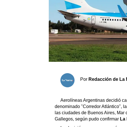
Sociedad y tiempo libre
El tiempo
Cartón Lleno
Fúnebres
Clasificados
Horóscopo
Por
Redacción de La 
Suplementos
Servicios
Aerolíneas Argentinas decidió ca
denominado "Corredor Atlántico", l
las ciudades de Buenos Aires, Mar 
Gallegos, según pudo confirmar
La