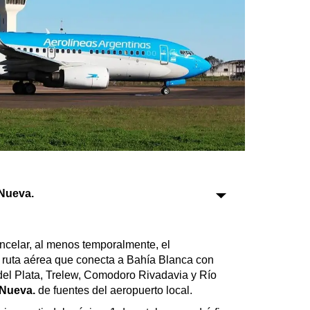
Sociedad
Tecnología
Turismo
Salud
Es viral
Nueva.
Farmacias
Transportes
ncelar, al menos temporalmente, el
a ruta aérea que conecta a Bahía Blanca con
Loterías
del Plata, Trelew, Comodoro Rivadavia y Río
Datos Útiles
 Nueva.
de fuentes del aeropuerto local.
Fúnebres