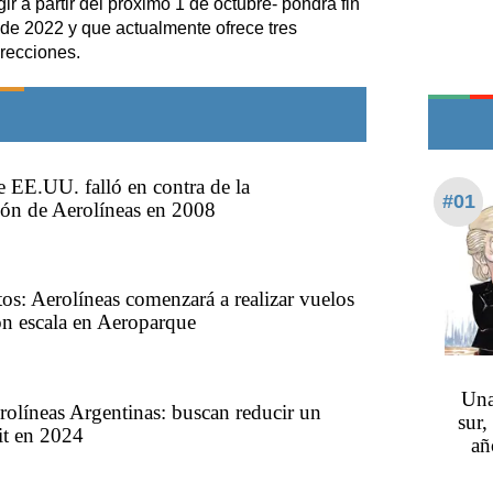
r a partir del próximo 1 de octubre- pondrá fin
Edictos
 de 2022 y que actualmente ofrece tres
Teléfonos de urgencia
recciones.
de EE.UU. falló en contra de la
#01
ión de Aerolíneas en 2008
tos: Aerolíneas comenzará a realizar vuelos
on escala en Aeroparque
Una
rolíneas Argentinas: buscan reducir un
sur,
it en 2024
añ