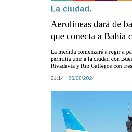
Noticias
La ciudad.
Aerolíneas dará de ba
que conecta a Bahía c
La medida comenzará a regir a part
Deportes
permitía unir a la ciudad con Bu
Rivadavia y Río Gallegos con tre
21:14 |
26/08/2024
Arte y cultura
Economía y campo