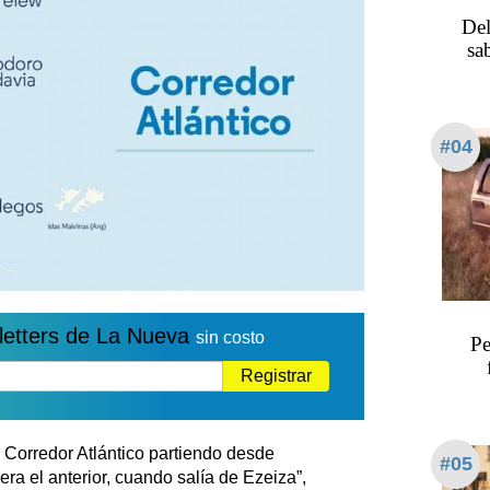
Del
sa
#04
letters de La Nueva
sin costo
Pe
Registrar
El Corredor Atlántico partiendo desde
#05
ra el anterior, cuando salía de Ezeiza”,