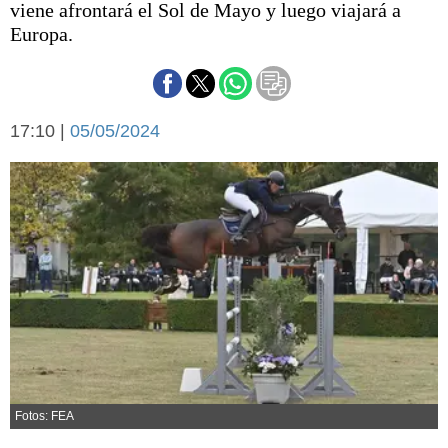
viene afrontará el Sol de Mayo y luego viajará a
Básquetbol
Europa.
Fútbol
Federal A
Aplausos
Arte y cultura
Cines
17:10 |
05/05/2024
Economía y finanzas
Economía y campo
Con el campo
Espacio empresas
Sociedad
Sociedad y tiempo
libre
Tecnología
Turismo
Salud
Es viral
El tiempo
Cartón Lleno
Fotos: FEA
Fúnebres