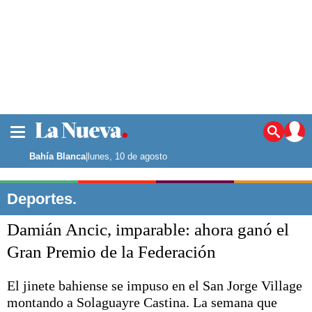
La ciudad
Noticias
Bahía Blanca
|
lunes, 10 de agosto
Punta Alta
La región
Deportes.
El país
Damián Ancic, imparable: ahora ganó el
El mundo
Seguridad
Gran Premio de la Federación
Opinión
Escenario Olímpico
El jinete bahiense se impuso en el San Jorge Village
Deportes
montando a Solaguayre Castina. La semana que
Liga del Sur