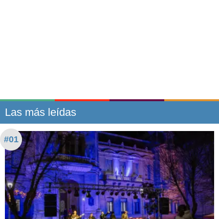
Las más leídas
#01