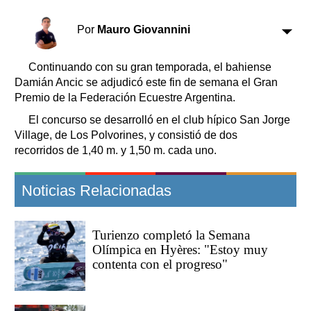
Clasificados
Horóscopo
Por
Mauro Giovannini
Suplementos
Farmacias
Continuando con su gran temporada, el bahiense
Servicios
Damián Ancic se adjudicó este fin de semana el Gran
Transportes
Premio de la Federación Ecuestre Argentina.
Loterías
El concurso se desarrolló en el club hípico San Jorge
Datos Útiles
Village, de Los Polvorines, y consistió de dos
Fúnebres
recorridos de 1,40 m. y 1,50 m. cada uno.
Edictos
Teléfonos de urgencia
Noticias Relacionadas
Turienzo completó la Semana
Olímpica en Hyères: "Estoy muy
contenta con el progreso"