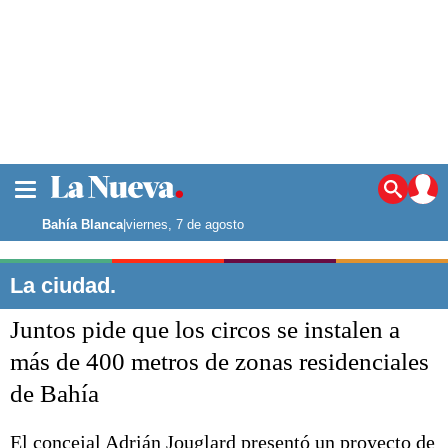
La ciudad
Noticias
Bahía Blanca
|
viernes, 7 de agosto
Punta Alta
La región
La ciudad.
El país
Juntos pide que los circos se instalen a
El mundo
Seguridad
más de 400 metros de zonas residenciales
Opinión
de Bahía
Escenario Olímpico
Deportes
Liga del Sur
El concejal Adrián Jouglard presentó un proyecto de