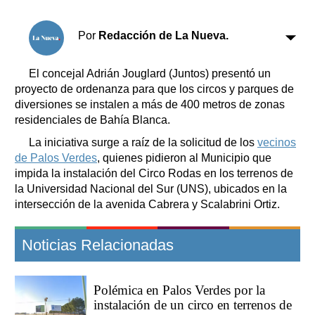
Clasificados
Horóscopo
Por
Redacción de La Nueva.
Suplementos
Farmacias
Servicios
El concejal Adrián Jouglard (Juntos) presentó un
Transportes
proyecto de ordenanza para que los circos y parques de
diversiones se instalen a más de 400 metros de zonas
Loterías
residenciales de Bahía Blanca.
Datos Útiles
La iniciativa surge a raíz de la solicitud de los
vecinos
Fúnebres
de Palos Verdes
, quienes pidieron al Municipio que
Edictos
impida la instalación del Circo Rodas en los terrenos de
Teléfonos de urgencia
la Universidad Nacional del Sur (UNS), ubicados en la
intersección de la avenida Cabrera y Scalabrini Ortiz.
Noticias Relacionadas
Polémica en Palos Verdes por la
instalación de un circo en terrenos de