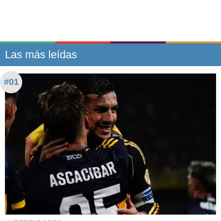
Las más leídas
#01