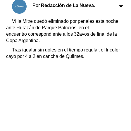
Clasificados
Por
Redacción de La Nueva.
Horóscopo
Suplementos
Villa Mitre quedó eliminado por penales esta noche
ante Huracán de Parque Patricios, en el
Farmacias
Servicios
encuentro correspondiente a los 32avos de final de la
Transportes
Copa Argentina.
Loterías
Tras igualar sin goles en el tiempo regular, el tricolor
Datos Útiles
cayó por 4 a 2 en cancha de Quilmes.
Fúnebres
Edictos
Teléfonos de urgencia