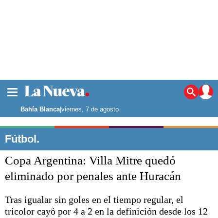
La ciudad
Noticias
Bahía Blanca
|
viernes, 7 de agosto
Punta Alta
La región
Fútbol.
El país
Copa Argentina: Villa Mitre quedó
El mundo
Seguridad
eliminado por penales ante Huracán
Opinión
Escenario Olímpico
Tras igualar sin goles en el tiempo regular, el
Deportes
tricolor cayó por 4 a 2 en la definición desde los 12
Liga del Sur