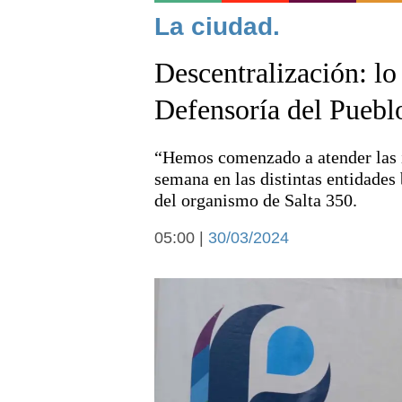
Noticias
La ciudad.
Descentralización: lo
Defensoría del Puebl
“Hemos comenzado a atender las i
Deportes
semana en las distintas entidades 
del organismo de Salta 350.
05:00 |
30/03/2024
Arte y cultura
Economía y campo