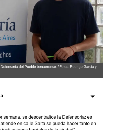
Sociedad
Tecnología
Turismo
Salud
Es viral
la Defensoría del Pueblo bonaerense. / Fotos: Rodrigo García y
Farmacias
da
Transportes
Loterías
r semana, se descentralice la Defensoría; es
Datos Útiles
 atiende en calle Salta se pueda hacer tanto en
Fúnebres
nstituciones barriales de la ciudad”.