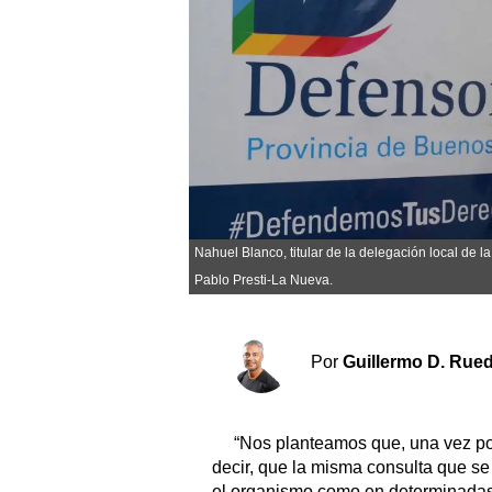
Sociedad y tiempo libre
El tiempo
Cartón Lleno
Fúnebres
Nahuel Blanco, titular de la delegación local de 
Clasificados
Pablo Presti-La Nueva.
Horóscopo
Suplementos
Por
Guillermo D. Rue
Servicios
“Nos planteamos que, una vez po
decir, que la misma consulta que se
el organismo como en determinadas i