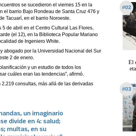
encuentros se sucedieron el viernes 15 en la
#02
n el barrio Bajo Rondeau de Santa Cruz 476 y
e Tacuarí, en el barrio Noroeste.
 5 de abril en el Centro Cultural Las Flores,
arde (el 12), en la Biblioteca Popular Mariano
ocalidad de Ingeniero White.
 y abogado por la Universidad Nacional del Sur
este 2 de enero.
El 
lanificación y un estudio de todos los
et
ar cuáles eran las tendencias”, afirmó.
 2.219 consultas, más allá de las derivadas
#03
mandas, un imaginario
se divide en 4: salud;
os; multas, en su