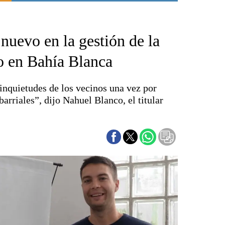
Punta Alta
La región
 nuevo en la gestión de la
El país
El mundo
o en Bahía Blanca
Seguridad
Opinión
nquietudes de los vecinos una vez por
Escenario Olímpico
barriales”, dijo Nahuel Blanco, el titular
Liga del Sur
Básquetbol
Fútbol
Federal A
Aplausos
Cines
Economía y finanzas
Con el campo
Espacio empresas