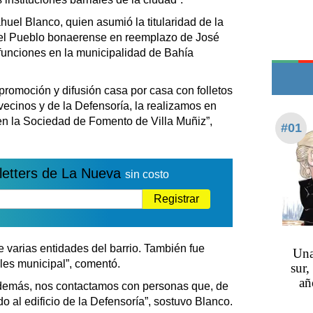
Edictos
uel Blanco, quien asumió la titularidad de la
Teléfonos de urgencia
del Pueblo bonaerense en reemplazo de José
s funciones en la municipalidad de Bahía
promoción y difusión casa por casa con folletos
vecinos y de la Defensoría, la realizamos en
en la Sociedad de Fomento de Villa Muñiz”,
#01
letters de La Nueva
sin costo
Registrar
 varias entidades del barrio. También fue
Una
les municipal”, comentó.
sur,
añ
demás, nos contactamos con personas que, de
o al edificio de la Defensoría”, sostuvo Blanco.