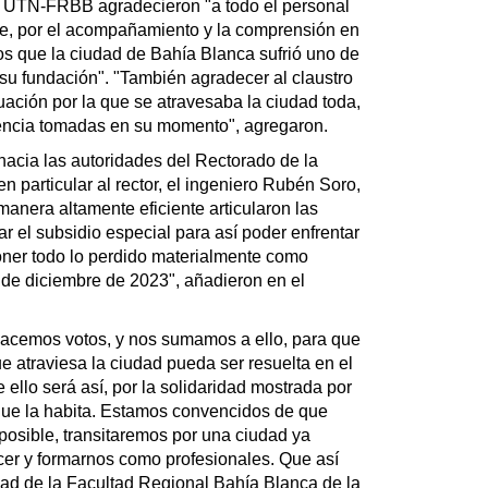
a UTN-FRBB agradecieron "a todo el personal
nte, por el acompañamiento y la comprensión en
os que la ciudad de Bahía Blanca sufrió uno de
 su fundación". "También agradecer al claustro
tuación por la que se atravesaba la ciudad toda,
ncia tomadas en su momento", agregaron.
acia las autoridades del Rectorado de la
 particular al rector, el ingeniero Rubén Soro,
manera altamente eficiente articularon las
r el subsidio especial para así poder enfrentar
oner todo lo perdido materialmente como
 de diciembre de 2023", añadieron en el
acemos votos, y nos sumamos a ello, para que
e atraviesa la ciudad pueda ser resuelta en el
llo será así, por la solidaridad mostrada por
que la habita. Estamos convencidos de que
osible, transitaremos por una ciudad ya
cer y formarnos como profesionales. Que así
dad de la Facultad Regional Bahía Blanca de la