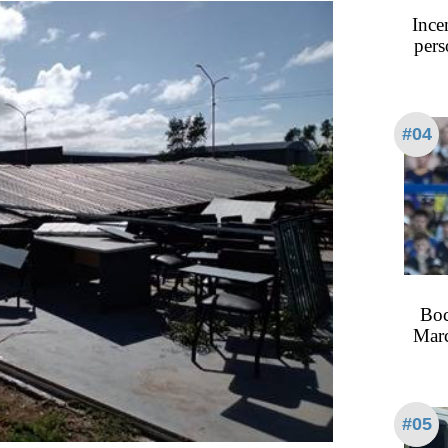
Ince
pers
#04
Boc
Marc
#05