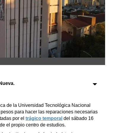
Sociedad
Tecnología
Turismo
Salud
Es viral
Nueva.
Farmacias
Transportes
ca de la Universidad Tecnológica Nacional
pesos para hacer las reparaciones necesarias
Loterías
ctadas por el
trágico temporal
del sábado 16
Datos Útiles
e el propio centro de estudios.
Fúnebres