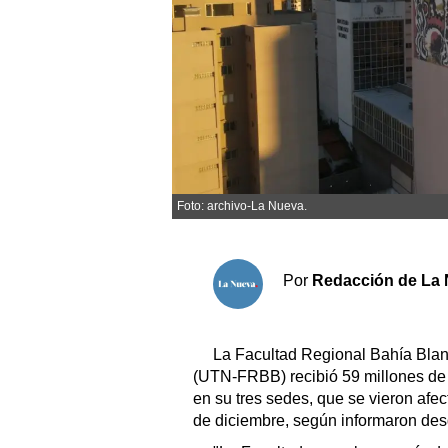
Sociedad y tiempo libre
El tiempo
Cartón Lleno
Fúnebres
Foto: archivo-La Nueva.
Clasificados
Horóscopo
Por
Redacción de La 
Suplementos
Servicios
La Facultad Regional Bahía Blan
(UTN-FRBB) recibió 59 millones de 
en su tres sedes, que se vieron afe
de diciembre, según informaron desd