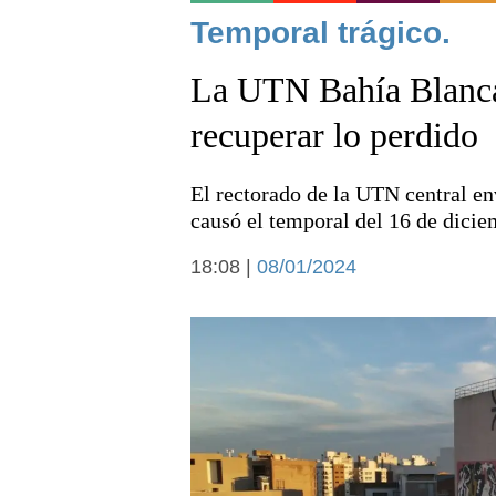
Noticias
Temporal trágico.
La UTN Bahía Blanca 
recuperar lo perdido
El rectorado de la UTN central en
Deportes
causó el temporal del 16 de diciem
18:08 |
08/01/2024
Arte y cultura
Economía y campo