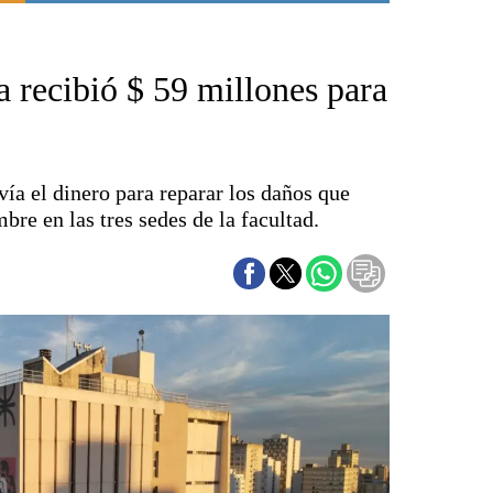
Punta Alta
La región
recibió $ 59 millones para
El país
El mundo
Seguridad
Opinión
vía el dinero para reparar los daños que
Escenario Olímpico
bre en las tres sedes de la facultad.
Liga del Sur
Básquetbol
Fútbol
Federal A
Aplausos
Cines
Economía y finanzas
Con el campo
Espacio empresas