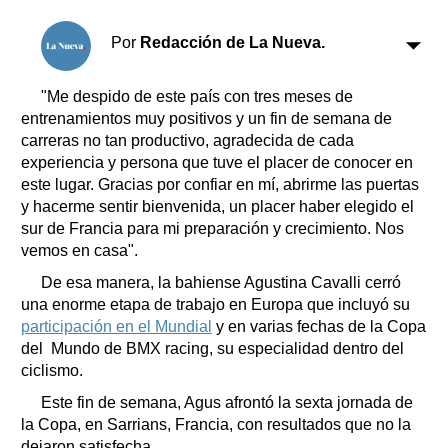
Clasificados
Horóscopo
Por
Redacción de La Nueva.
Suplementos
Farmacias
"Me despido de este país con tres meses de
Servicios
entrenamientos muy positivos y un fin de semana de
Transportes
carreras no tan productivo, agradecida de cada
Loterías
experiencia y persona que tuve el placer de conocer en
Datos Útiles
este lugar. Gracias por confiar en mí, abrirme las puertas
Fúnebres
y hacerme sentir bienvenida, un placer haber elegido el
sur de Francia para mi preparación y crecimiento. Nos
Edictos
vemos en casa".
Teléfonos de urgencia
De esa manera, la bahiense Agustina Cavalli cerró
una enorme etapa de trabajo en Europa que incluyó su
participación en el Mundial
y en varias fechas de la Copa
del Mundo de BMX racing, su especialidad dentro del
ciclismo.
Este fin de semana, Agus afrontó la sexta jornada de
la Copa, en Sarrians, Francia, con resultados que no la
dejaron satisfecha.