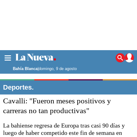
La ciudad
Noticias
Bahía Blanca
|
domingo, 9 de agosto
Punta Alta
La región
Deportes.
El país
Cavalli: "Fueron meses positivos y
El mundo
Seguridad
carreras no tan productivas"
Opinión
Escenario Olímpico
La bahiense regresa de Europa tras casi 90 días y
Deportes
luego de haber competido este fin de semana en
Liga del Sur