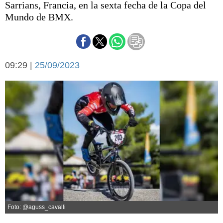
Sarrians, Francia, en la sexta fecha de la Copa del
Básquetbol
Mundo de BMX.
Fútbol
Federal A
Aplausos
Arte y cultura
Cines
09:29 |
25/09/2023
Economía y finanzas
Economía y campo
Con el campo
Espacio empresas
Sociedad
Sociedad y tiempo
libre
Tecnología
Turismo
Salud
Es viral
El tiempo
Cartón Lleno
Foto: @aguss_cavalli
Fúnebres