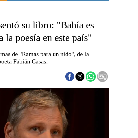
Punta Alta
La región
entó su libro: "Bahía es
El país
El mundo
 la poesía en este país"
Seguridad
Opinión
emas de "Ramas para un nido", de la
Escenario Olímpico
 poeta Fabián Casas.
Liga del Sur
Básquetbol
Fútbol
Federal A
Aplausos
Cines
Economía y finanzas
Con el campo
Espacio empresas