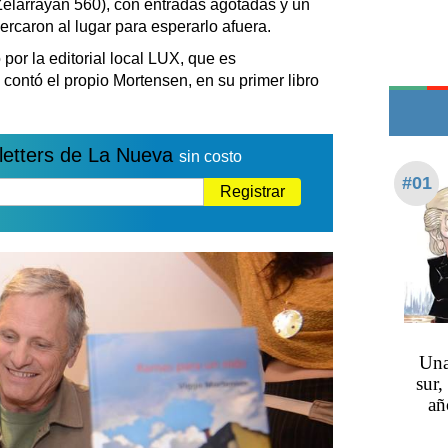
Zelarrayán 560), con entradas agotadas y un
Edictos
rcaron al lugar para esperarlo afuera.
Teléfonos de urgencia
 por la editorial local LUX, que es
contó el propio Mortensen, en su primer libro
letters de La Nueva
sin costo
#01
Registrar
Una
sur,
añ