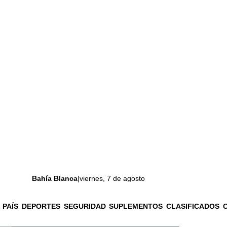
Bahía Blanca
|
viernes, 7 de agosto
 PAÍS
DEPORTES
SEGURIDAD
SUPLEMENTOS
CLASIFICADOS
La ciudad