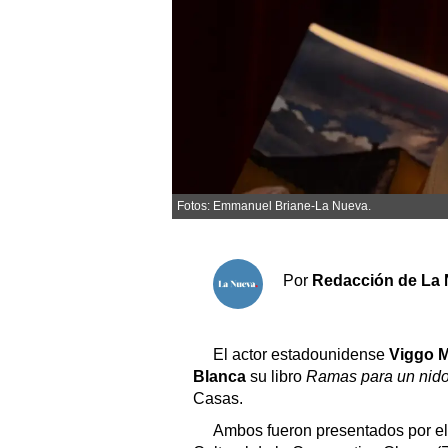
Sociedad y tiempo libre
El tiempo
Cartón Lleno
Fúnebres
Fotos: Emmanuel Briane-La Nueva.
Clasificados
Horóscopo
Por
Redacción de La 
Suplementos
Servicios
El actor estadounidense
Viggo 
Blanca
su libro
Ramas para un nid
Casas.
Ambos fueron presentados por el