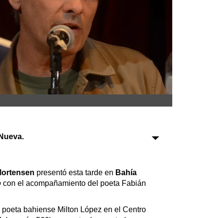
Sociedad
Tecnología
Turismo
Salud
Es viral
Nueva.
Farmacias
Transportes
Mortensen
presentó esta tarde en
Bahía
o
con el acompañamiento del poeta Fabián
Loterías
Datos Útiles
 poeta bahiense Milton López en el Centro
Fúnebres