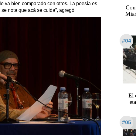
e le va bien comparado con otros. La poesía es
Con 
y se nota que acá se cuida”, agregó.
Miam
#04
El 
et
#05