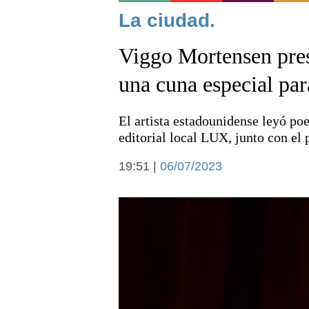
Noticias
La ciudad.
Viggo Mortensen pres
una cuna especial para
El artista estadounidense leyó po
Deportes
editorial local LUX, junto con el
19:51 |
06/07/2023
Arte y cultura
Economía y campo