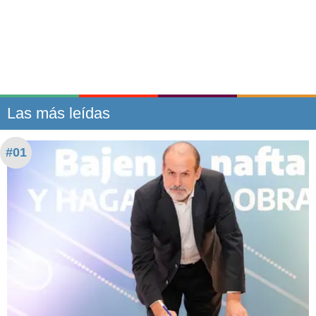
Las más leídas
#01