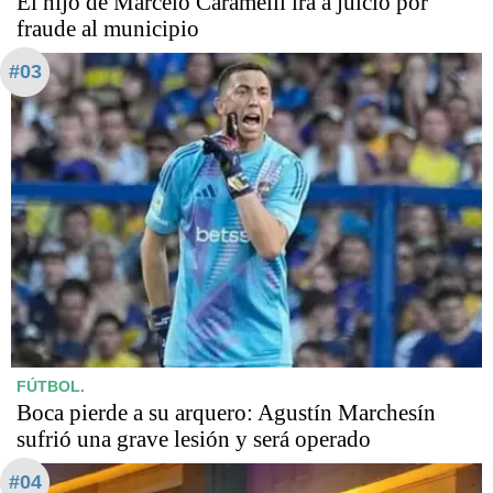
​​​​​El hijo de Marcelo Caramelli irá a juicio por
fraude al municipio
#03
FÚTBOL.
Boca pierde a su arquero: Agustín Marchesín
sufrió una grave lesión y será operado
#04