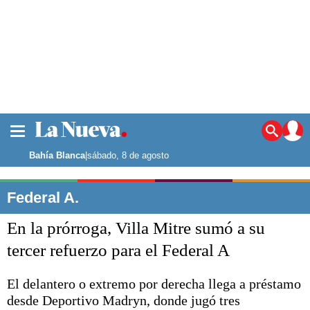
La ciudad
Noticias
Bahía Blanca
|
sábado, 8 de agosto
Punta Alta
La región
Federal A.
El país
En la prórroga, Villa Mitre sumó a su
El mundo
Seguridad
tercer refuerzo para el Federal A
Opinión
Escenario Olímpico
El delantero o extremo por derecha llega a préstamo
Deportes
desde Deportivo Madryn, donde jugó tres
Liga del Sur