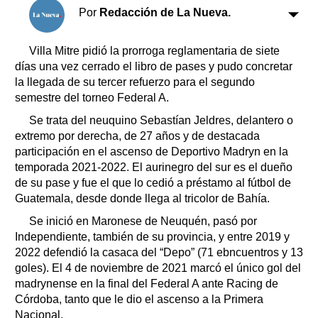
Clasificados
Por
Redacción de La Nueva.
Horóscopo
Suplementos
Villa Mitre pidió la prorroga reglamentaria de siete
días una vez cerrado el libro de pases y pudo concretar
Farmacias
Servicios
la llegada de su tercer refuerzo para el segundo
Transportes
semestre del torneo Federal A.
Loterías
Se trata del neuquino Sebastían Jeldres, delantero o
Datos Útiles
extremo por derecha, de 27 años y de destacada
Fúnebres
participación en el ascenso de Deportivo Madryn en la
Edictos
temporada 2021-2022. El aurinegro del sur es el dueño
Teléfonos de urgencia
de su pase y fue el que lo cedió a préstamo al fútbol de
Guatemala, desde donde llega al tricolor de Bahía.
Se inició en Maronese de Neuquén, pasó por
Independiente, también de su provincia, y entre 2019 y
2022 defendió la casaca del “Depo” (71 ebncuentros y 13
goles). El 4 de noviembre de 2021 marcó el único gol del
madrynense en la final del Federal A ante Racing de
Córdoba, tanto que le dio el ascenso a la Primera
Nacional.