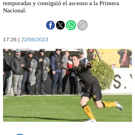
temporadas y consiguió el ascenso a la Primera
Básquetbol
Nacional.
Fútbol
Federal A
Aplausos
Arte y cultura
Cines
17:26 |
22/06/2023
Economía y finanzas
Economía y campo
Con el campo
Espacio empresas
Sociedad
Sociedad y tiempo
libre
Tecnología
Turismo
Salud
Es viral
El tiempo
Cartón Lleno
Fúnebres