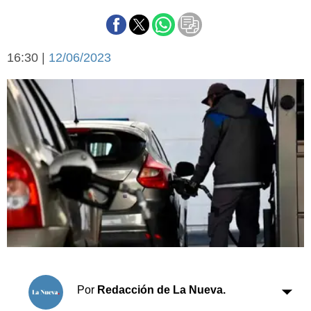
Básquetbol
Fútbol
Federal A
16:30 |
12/06/2023
Aplausos
Arte y cultura
Cines
Economía y finanzas
Economía y campo
Con el campo
Espacio empresas
Sociedad
Sociedad y tiempo
libre
Tecnología
Turismo
Salud
Es viral
El tiempo
Cartón Lleno
Por
Redacción de La Nueva.
Fúnebres