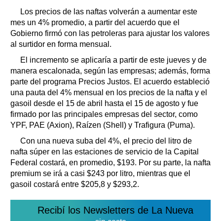
Clasificados
Los precios de las naftas volverán a aumentar este
Horóscopo
mes un 4% promedio, a partir del acuerdo que el
Suplementos
Gobierno firmó con las petroleras para ajustar los valores
al surtidor en forma mensual.
Farmacias
Servicios
El incremento se aplicaría a partir de este jueves y de
Transportes
manera escalonada, según las empresas; además, forma
Loterías
parte del programa Precios Justos. El acuerdo estableció
Datos Útiles
una pauta del 4% mensual en los precios de la nafta y el
Fúnebres
gasoil desde el 15 de abril hasta el 15 de agosto y fue
Edictos
firmado por las principales empresas del sector, como
YPF, PAE (Axion), Raízen (Shell) y Trafigura (Puma).
Teléfonos de urgencia
Con una nueva suba del 4%, el precio del litro de
nafta súper en las estaciones de servicio de la Capital
Federal costará, en promedio, $193. Por su parte, la nafta
premium se irá a casi $243 por litro, mientras que el
gasoil costará entre $205,8 y $293,2.
Recibí los Newsletters de La Nueva