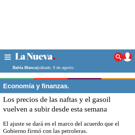
La ciudad
Noticias
Bahía Blanca
|
sábado, 8 de agosto
Punta Alta
La región
Economía y finanzas.
El país
Los precios de las naftas y el gasoil
El mundo
Seguridad
vuelven a subir desde esta semana
Opinión
Escenario Olímpico
El ajuste se dará en el marco del acuerdo que el
Deportes
Gobierno firmó con las petroleras.
Liga del Sur