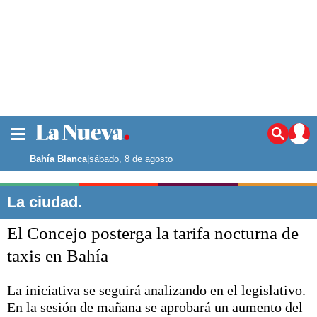
La ciudad
Noticias
Bahía Blanca
|
sábado, 8 de agosto
Punta Alta
La región
La ciudad.
El país
El Concejo posterga la tarifa nocturna de
El mundo
Seguridad
taxis en Bahía
Opinión
Escenario Olímpico
La iniciativa se seguirá analizando en el legislativo.
Deportes
En la sesión de mañana se aprobará un aumento del
Liga del Sur