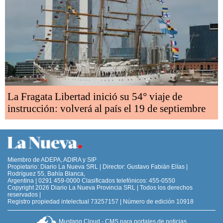
La Fragata Libertad inició su 54° viaje de
instrucción: volverá al país el 19 de septiembre
Miembro de ADEPA, ADIRA y SIP
Propietario: Diario La Nueva SRL | Director: Gustavo Fabián Elías |
Rodríguez 55, Bahía Blanca,
Argentina | 0291 459-0000 Clasificados telefónicos: 455-0550
Copyright 2026 Diario La Nueva Provincia SRL | Todos los derechos
reservados |
Registro propiedad intelectual 73257157 | Número de edición 10918
Mustang Cloud - CMS para portales de noticias