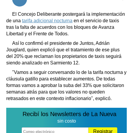
Clasificados
Horóscopo
El Concejo Deliberante postergará la implementación
Suplementos
de una
tarifa adicional nocturna
en el servicio de taxis
tras la falta de acuerdos con los bloques de Avanza
Farmacias
Servicios
Libertad y el Frente de Todos.
Transportes
Así lo confirmó el presidente de Juntos, Adrián
Loterías
Jouglard, quien explicó que el tratamiento de ese plus
Datos Útiles
del 20% que reclaman los propietarios de taxis seguirá
Fúnebres
siendo analizado en Sarmiento 12.
Edictos
"Vamos a seguir conversando lo de la tarifa nocturna y
Teléfonos de urgencia
cláusula gatillo para establecer aumentos. De todas
formas vamos a aprobar la suba del 33% que solicitaron
semanas atrás para que los valores no queden
retrasados en este contexto inflacionario", explicó.
Recibí los Newsletters de La Nueva
sin costo
Registrar