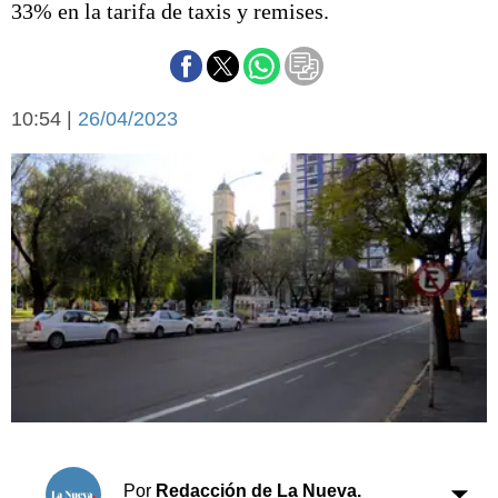
33% en la tarifa de taxis y remises.
Básquetbol
Fútbol
Federal A
Aplausos
Arte y cultura
10:54 |
26/04/2023
Cines
Economía y finanzas
Economía y campo
Con el campo
Espacio empresas
Sociedad
Sociedad y tiempo
libre
Tecnología
Turismo
Salud
Es viral
El tiempo
Cartón Lleno
Fúnebres
Por
Redacción de La Nueva.