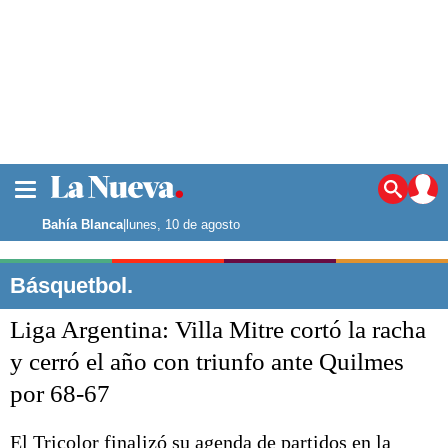
La ciudad
Noticias
Bahía Blanca
|
lunes, 10 de agosto
Punta Alta
La región
Básquetbol.
El país
Liga Argentina: Villa Mitre cortó la racha
El mundo
Seguridad
y cerró el año con triunfo ante Quilmes
Opinión
por 68-67
Escenario Olímpico
Deportes
Liga del Sur
El Tricolor finalizó su agenda de partidos en la