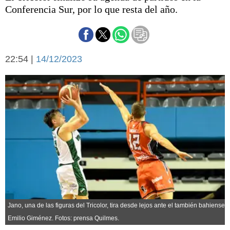
Básquetbol
Conferencia Sur, por lo que resta del año.
Fútbol
Federal A
Aplausos
Arte y cultura
22:54 |
14/12/2023
Cines
Economía y finanzas
Economía y campo
Con el campo
Espacio empresas
Sociedad
Sociedad y tiempo
libre
Tecnología
Turismo
Salud
Es viral
El tiempo
Cartón Lleno
Jano, una de las figuras del Tricolor, tira desde lejos ante el también bahiense
Fúnebres
Emilio Giménez. Fotos: prensa Quilmes.