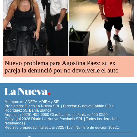
Nuevo problema para Agostina Páez: su ex
pareja la denunció por no devolverle el auto
Miembro de ADEPA, ADIRA y SIP
Propietario: Diario La Nueva SRL | Director: Gustavo Fabián Elías |
Rodríguez 55, Bahía Blanca,
Argentina | 0291 459-0000 Clasificados telefónicos: 455-0550
Copyright 2026 Diario La Nueva Provincia SRL | Todos los derechos
reservados |
Registro propiedad intelectual 73257157 | Número de edición 10921