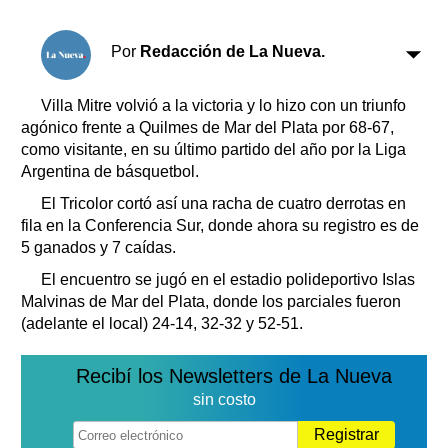
Clasificados
Horóscopo
Por
Redacción de La Nueva.
Suplementos
Farmacias
Servicios
Villa Mitre volvió a la victoria y lo hizo con un triunfo
Transportes
agónico frente a Quilmes de Mar del Plata por 68-67,
Loterías
como visitante, en su último partido del año por la Liga
Argentina de básquetbol.
Datos Útiles
Fúnebres
El Tricolor cortó así una racha de cuatro derrotas en
fila en la Conferencia Sur, donde ahora su registro es de
Edictos
5 ganados y 7 caídas.
Teléfonos de urgencia
El encuentro se jugó en el estadio polideportivo Islas
Malvinas de Mar del Plata, donde los parciales fueron
(adelante el local) 24-14, 32-32 y 52-51.
Recibí los Newsletters de La Nueva
sin costo
Registrar