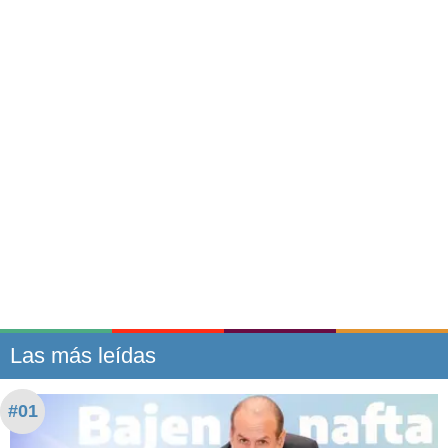
Las más leídas
#01