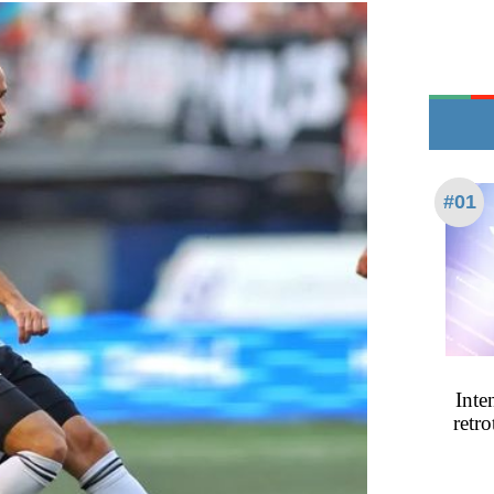
Edictos
Teléfonos de urgencia
#01
Inte
retro