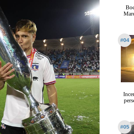
Boc
Marc
#04
Ince
pers
#05