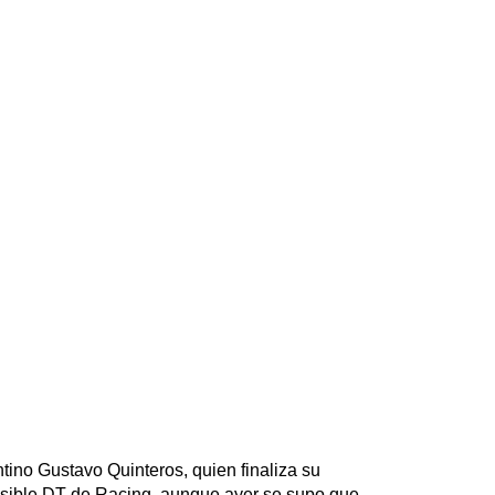
ntino Gustavo Quinteros, quien finaliza su
osible DT de Racing, aunque ayer se supo que