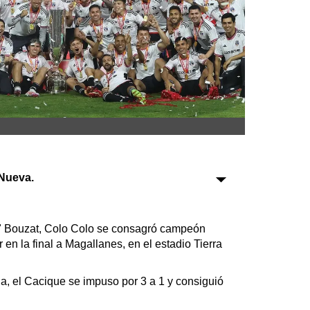
Sociedad
Tecnología
Turismo
Salud
Es viral
Nueva.
Farmacias
i" Bouzat, Colo Colo se consagró campeón
Transportes
en la final a Magallanes, en el estadio Tierra
Loterías
Datos Útiles
, el Cacique se impuso por 3 a 1 y consiguió
Fúnebres