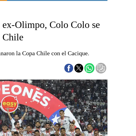
Punta Alta
La región
 ex-Olimpo, Colo Colo se
El país
El mundo
 Chile
Seguridad
Opinión
naron la Copa Chile con el Cacique.
Escenario Olímpico
Liga del Sur
Básquetbol
Fútbol
Federal A
Aplausos
Cines
Economía y finanzas
Con el campo
Espacio empresas