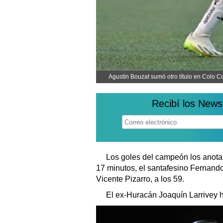
Agustín Bouzat sumó otro título en Colo Co
Recibí los News
Los goles del campeón los anotar
17 minutos, el santafesino Fernando 
Vicente Pizarro, a los 59.
El ex-Huracán Joaquín Larrivey h