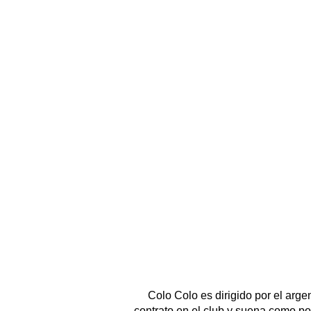
Colo Colo es dirigido por el arge
contrato en el club y suena como p