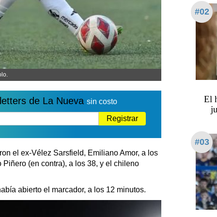
#02
lo.
​​​​
letters de La Nueva
sin costo
j
Registrar
#03
on el ex-Vélez Sarsfield, Emiliano Amor, a los
Piñero (en contra), a los 38, y el chileno
abía abierto el marcador, a los 12 minutos.