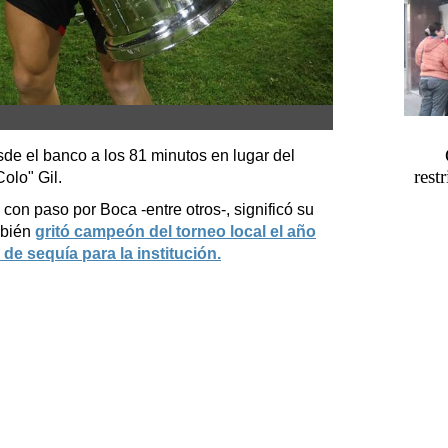
sde el banco a los 81 minutos en lugar del
rest
olo" Gil.
 con paso por Boca -entre otros-, significó su
mbién
gritó campeón del torneo local el año
e sequía para la institución.