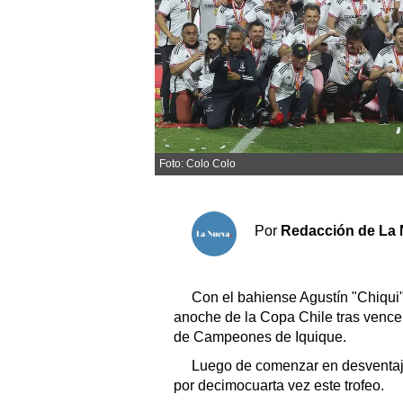
Sociedad y tiempo libre
El tiempo
Cartón Lleno
Foto: Colo Colo
Fúnebres
Clasificados
Por
Redacción de La 
Horóscopo
Suplementos
Con el bahiense Agustín "Chiqu
Servicios
anoche de la Copa Chile tras vencer 
de Campeones de Iquique.
Luego de comenzar en desventaja
por decimocuarta vez este trofeo.