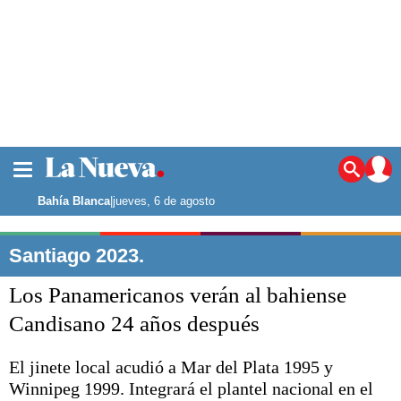
La ciudad
Noticias
Bahía Blanca
|
jueves, 6 de agosto
Punta Alta
La región
Santiago 2023.
El país
Los Panamericanos verán al bahiense
El mundo
Seguridad
Candisano 24 años después
Opinión
Escenario Olímpico
El jinete local acudió a Mar del Plata 1995 y
Deportes
Winnipeg 1999. Integrará el plantel nacional en el
Liga del Sur