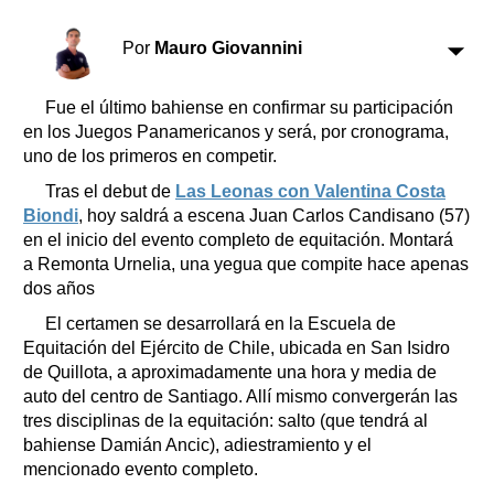
Clasificados
Horóscopo
Por
Mauro Giovannini
Suplementos
Farmacias
Fue el último bahiense en confirmar su participación
Servicios
en los Juegos Panamericanos y será, por cronograma,
Transportes
uno de los primeros en competir.
Loterías
Tras el debut de
Las Leonas con Valentina Costa
Datos Útiles
Biondi
, hoy saldrá a escena Juan Carlos Candisano (57)
Fúnebres
en el inicio del evento completo de equitación. Montará
Edictos
a Remonta Urnelia, una yegua que compite hace apenas
Teléfonos de urgencia
dos años
El certamen se desarrollará en la Escuela de
Equitación del Ejército de Chile, ubicada en San Isidro
de Quillota, a aproximadamente una hora y media de
auto del centro de Santiago. Allí mismo convergerán las
tres disciplinas de la equitación: salto (que tendrá al
bahiense Damián Ancic), adiestramiento y el
mencionado evento completo.