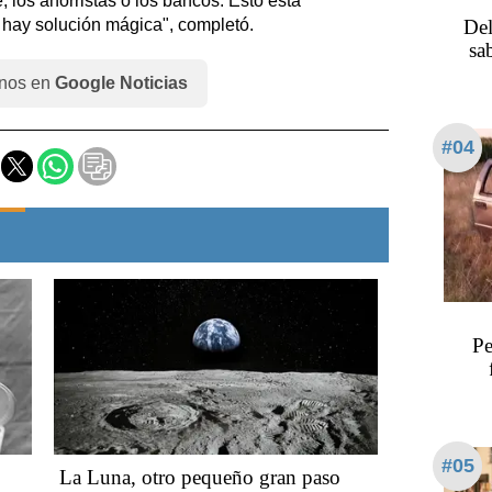
e, los ahorristas o los bancos. Esto está
 hay solución mágica", completó.
Del
sa
nos en
Google Noticias
#04
Pe
#05
La Luna, otro pequeño gran paso