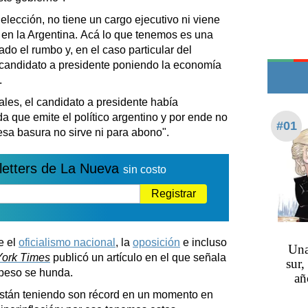
Edictos
elección, no tiene un cargo ejecutivo ni viene
Teléfonos de urgencia
 en la Argentina. Acá lo que tenemos es una
o el rumbo y, en el caso particular del
 candidato a presidente poniendo la economía
.
ales, el candidato a presidente había
 que emite el político argentino y por ende no
#01
sa basura no sirve ni para abono".
letters de La Nueva
sin costo
Registrar
e el
oficialismo nacional
, la
oposición
e incluso
Una
ork Times
publicó un artículo en el que señala
sur,
 peso se hunda.
añ
están teniendo son récord en un momento en