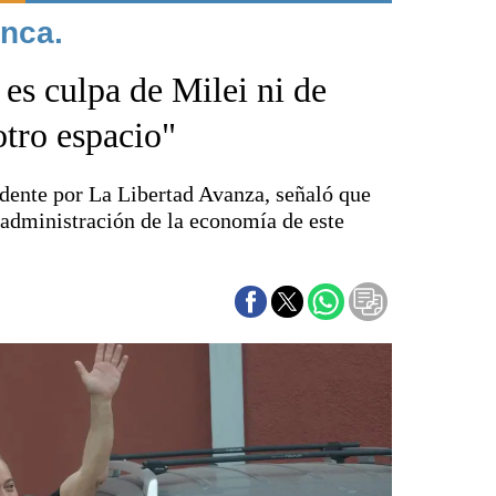
nca.
Punta Alta
La región
 es culpa de Milei ni de
El país
El mundo
otro espacio"
Seguridad
Opinión
ndente por La Libertad Avanza, señaló que
Escenario Olímpico
a administración de la economía de este
Liga del Sur
Básquetbol
Fútbol
Federal A
Aplausos
Cines
Economía y finanzas
Con el campo
Espacio empresas