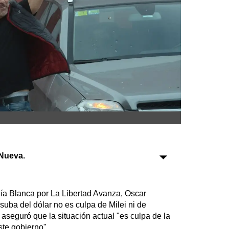
Sociedad
Tecnología
Turismo
Salud
Es viral
Nueva.
Farmacias
Transportes
ía Blanca por La Libertad Avanza, Oscar
Loterías
suba del dólar no es culpa de Milei ni de
Datos Útiles
 aseguró que la situación actual "es culpa de la
Fúnebres
ste gobierno".