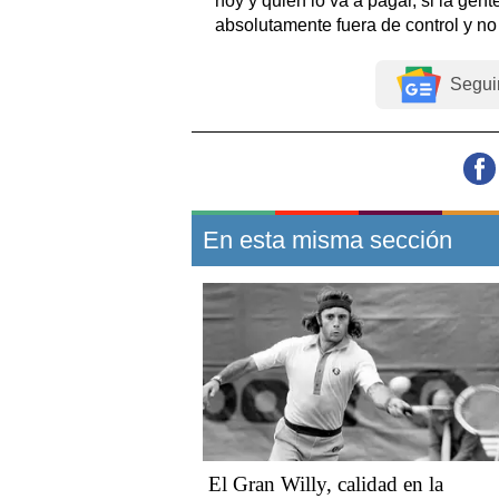
hoy y quién lo va a pagar, si la gent
absolutamente fuera de control y no
Segui
En esta misma sección
El Gran Willy, calidad en la