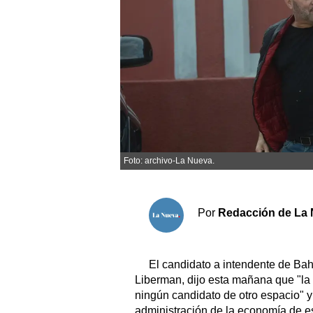
Sociedad y tiempo libre
El tiempo
Cartón Lleno
Fúnebres
Foto: archivo-La Nueva.
Clasificados
Horóscopo
Suplementos
Por
Redacción de La 
Servicios
El candidato a intendente de Bah
Liberman, dijo esta mañana que "la 
ningún candidato de otro espacio" y
administración de la economía de e