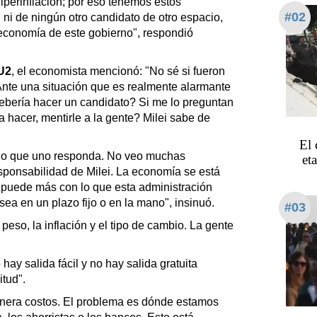
perinflación; por eso tenemos estos
#02
 ni de ningún otro candidato de otro espacio,
 economía de este gobierno", respondió
U2
, el economista mencionó: "No sé si fueron
Ante una situación que es realmente alarmante
debería hacer un candidato? Si me lo preguntan
hacer, mentirle a la gente? Milei sabe de
El 
e lo que uno responda. No veo muchas
et
esponsabilidad de Milei. La economía se está
 puede más con lo que esta administración
sea en un plazo fijo o en la mano", insinuó.
#03
eso, la inflación y el tipo de cambio. La gente
hay salida fácil y no hay salida gratuita
tud".
nera costos. El problema es dónde estamos