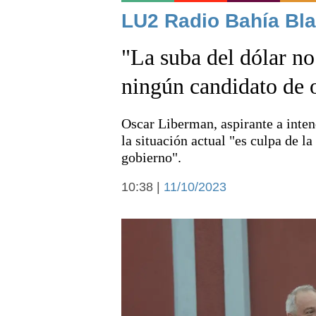
Noticias
LU2 Radio Bahía Bla
"La suba del dólar no
ningún candidato de 
Oscar Liberman, aspirante a inte
Deportes
la situación actual "es culpa de l
gobierno".
10:38 |
11/10/2023
Arte y cultura
Economía y campo