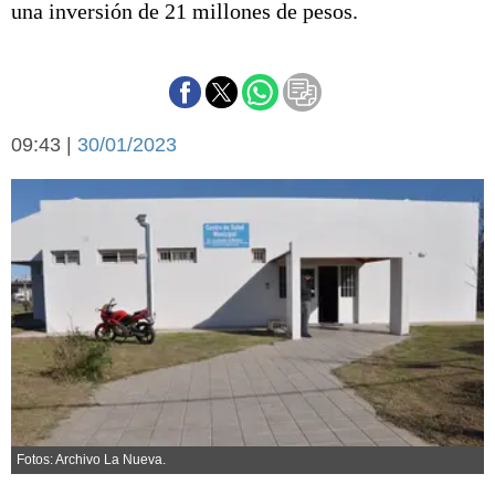
una inversión de 21 millones de pesos.
Básquetbol
Fútbol
Federal A
Aplausos
Arte y cultura
Cines
09:43 |
30/01/2023
Economía y finanzas
Economía y campo
Con el campo
Espacio empresas
Sociedad
Sociedad y tiempo
libre
Tecnología
Turismo
Salud
Es viral
El tiempo
Cartón Lleno
Fotos: Archivo La Nueva.
Fúnebres