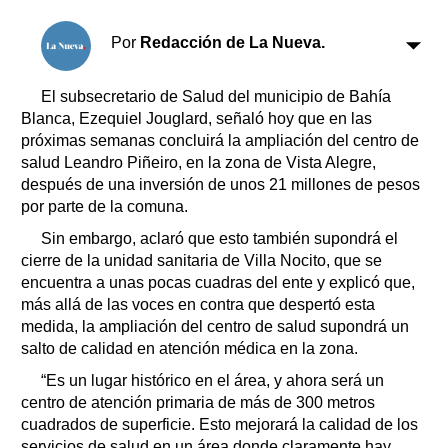
Clasificados
Horóscopo
Por
Redacción de La Nueva.
Suplementos
Farmacias
El subsecretario de Salud del municipio de Bahía
Servicios
Blanca, Ezequiel Jouglard, señaló hoy que en las
Transportes
próximas semanas concluirá la ampliación del centro de
Loterías
salud Leandro Piñeiro, en la zona de Vista Alegre,
Datos Útiles
después de una inversión de unos 21 millones de pesos
Fúnebres
por parte de la comuna.
Edictos
Sin embargo, aclaró que esto también supondrá el
Teléfonos de urgencia
cierre de la unidad sanitaria de Villa Nocito, que se
encuentra a unas pocas cuadras del ente y explicó que,
más allá de las voces en contra que despertó esta
medida, la ampliación del centro de salud supondrá un
salto de calidad en atención médica en la zona.
“Es un lugar histórico en el área, y ahora será un
centro de atención primaria de más de 300 metros
cuadrados de superficie. Esto mejorará la calidad de los
servicios de salud en un área donde claramente hay