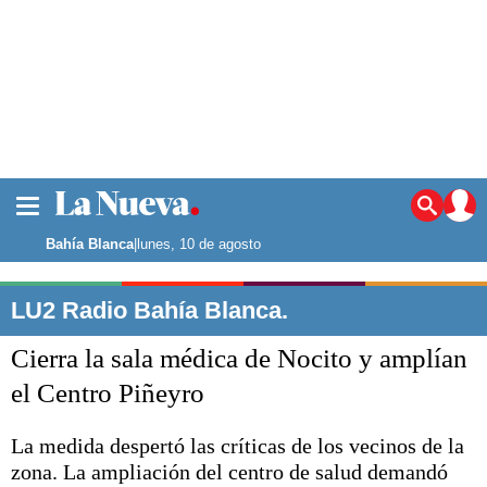
La ciudad
Noticias
Bahía Blanca
|
lunes, 10 de agosto
Punta Alta
La región
LU2 Radio Bahía Blanca.
El país
Cierra la sala médica de Nocito y amplían
El mundo
Seguridad
el Centro Piñeyro
Opinión
Escenario Olímpico
La medida despertó las críticas de los vecinos de la
Deportes
zona. La ampliación del centro de salud demandó
Liga del Sur