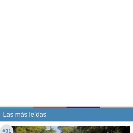
Las más leídas
#01