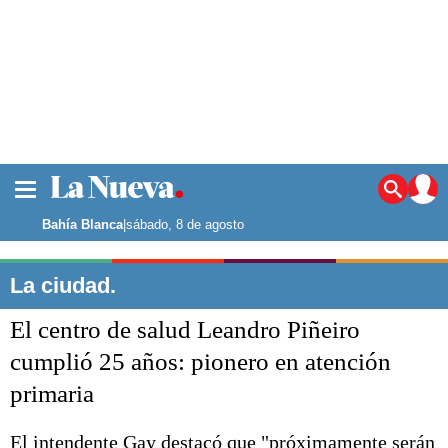
La ciudad
Noticias
Bahía Blanca
|
sábado, 8 de agosto
Punta Alta
La región
La ciudad.
El país
El centro de salud Leandro Piñeiro
El mundo
Seguridad
cumplió 25 años: pionero en atención
Opinión
primaria
Escenario Olímpico
Deportes
Liga del Sur
El intendente Gay destacó que "próximamente serán