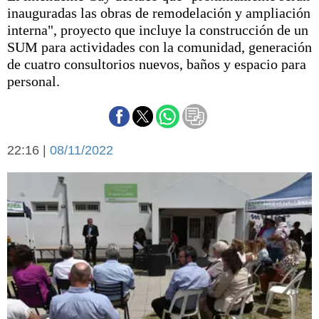
Básquetbol
inauguradas las obras de remodelación y ampliación
Fútbol
interna", proyecto que incluye la construcción de un
SUM para actividades con la comunidad, generación
Federal A
de cuatro consultorios nuevos, baños y espacio para
Aplausos
Arte y cultura
personal.
Cines
Economía y finanzas
Economía y campo
Con el campo
Espacio empresas
22:16 |
08/11/2022
Sociedad
Sociedad y tiempo
libre
Tecnología
Turismo
Salud
Es viral
El tiempo
Cartón Lleno
Fúnebres