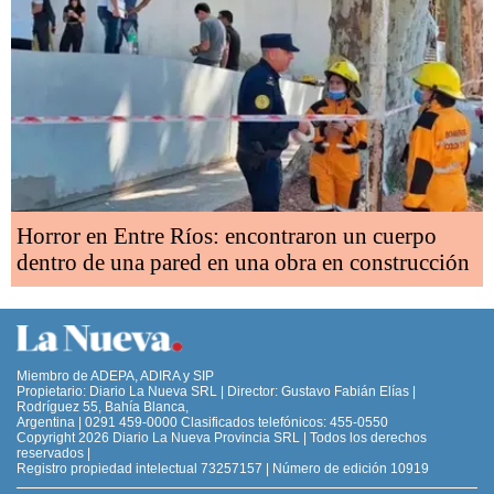
Horror en Entre Ríos: encontraron un cuerpo
dentro de una pared en una obra en construcción
Miembro de ADEPA, ADIRA y SIP
Propietario: Diario La Nueva SRL | Director: Gustavo Fabián Elías |
Rodríguez 55, Bahía Blanca,
Argentina | 0291 459-0000 Clasificados telefónicos: 455-0550
Copyright 2026 Diario La Nueva Provincia SRL | Todos los derechos
reservados |
Registro propiedad intelectual 73257157 | Número de edición 10919