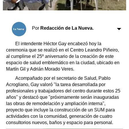
Clasificados
Horóscopo
Suplementos
Farmacias
Por
Redacción de La Nueva.
Servicios
Transportes
Loterías
El intendente Héctor Gay encabezó hoy la
ceremonia que se realizó en el Centro Leandro Piñeiro,
Datos Útiles
al cumplirse el 25º aniversario de la creación de este
Fúnebres
espacio de salud emblemático en la ciudad, ubicado en
Edictos
Martín Gil y Adrián Morado Veres.
Teléfonos de urgencia
Acompañado por el secretario de Salud, Pablo
Acrogliano, Gay valoró "la tarea desarrollada por
profesionales y trabajadores del centro durante estos 25
años" y destacó que "próximamente serán inauguradas
las obras de remodelación y ampliación interna",
proyecto que incluye la construcción de un SUM para
actividades con la comunidad, generación de cuatro
consultorios nuevos, baños y espacio para personal.