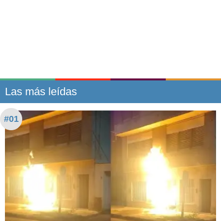
Las más leídas
#01