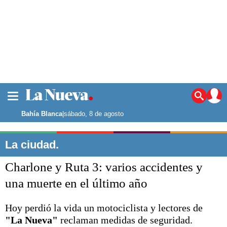
La ciudad
Noticias
Bahía Blanca
|
sábado, 8 de agosto
Punta Alta
La región
La ciudad.
El país
Charlone y Ruta 3: varios accidentes y
El mundo
Seguridad
una muerte en el último año
Opinión
Escenario Olímpico
Hoy perdió la vida un motociclista y lectores de
Deportes
"La Nueva"
reclaman medidas de seguridad.
Liga del Sur