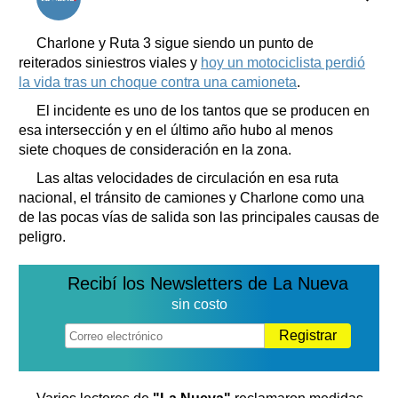
Clasificados
Horóscopo
Charlone y Ruta 3 sigue siendo un punto de
Suplementos
reiterados siniestros viales y
hoy un motociclista perdió
la vida tras un choque contra una camioneta
.
Farmacias
Servicios
Transportes
El incidente es uno de los tantos que se producen en
esa intersección y en el último año hubo al menos
Loterías
siete choques de consideración en la zona.
Datos Útiles
Las altas velocidades de circulación en esa ruta
Fúnebres
nacional, el tránsito de camiones y Charlone como una
Edictos
de las pocas vías de salida son las principales causas de
Teléfonos de urgencia
peligro.
Recibí los Newsletters de La Nueva
sin costo
Registrar