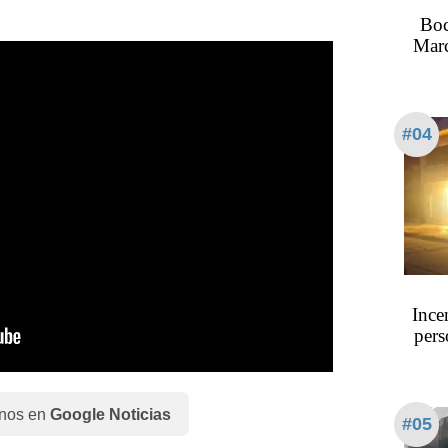
Boc
Marc
#04
Ince
pers
nos en
Google Noticias
#05