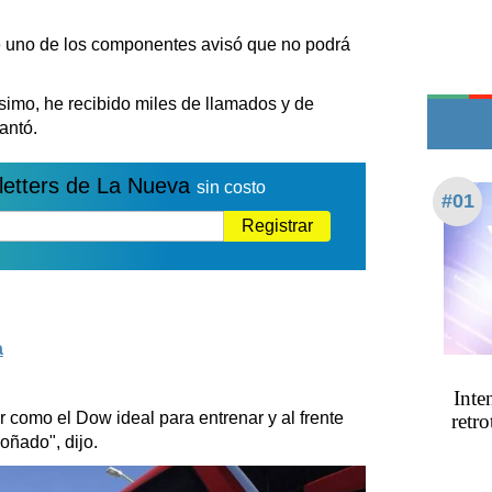
Edictos
Teléfonos de urgencia
e uno de los componentes avisó que no podrá
imo, he recibido miles de llamados y de
antó.
letters de La Nueva
sin costo
#01
Registrar
a
Inte
 como el Dow ideal para entrenar y al frente
retro
oñado", dijo.