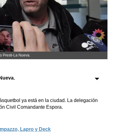
Sociedad
Tecnología
Turismo
Salud
Es viral
lo Presti-La Nueva.
Nueva.
Farmacias
squetbol ya está en la ciudad. La delegación
Transportes
ción Civil Comandante Espora.
Loterías
Datos Útiles
ampazzo, Lapro y Deck
Fúnebres