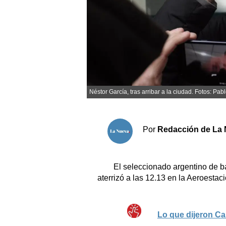
Sociedad y tiempo libre
El tiempo
Cartón Lleno
Néstor García, tras arribar a la ciudad. Fotos: Pab
Fúnebres
Clasificados
Por
Redacción de La 
Horóscopo
Suplementos
El seleccionado argentino de bá
Servicios
aterrizó a las 12.13 en la Aeroesta
Lo que dijeron C