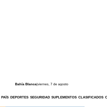
Bahía Blanca
|
viernes, 7 de agosto
 PAÍS
DEPORTES
SEGURIDAD
SUPLEMENTOS
CLASIFICADOS
La ciudad