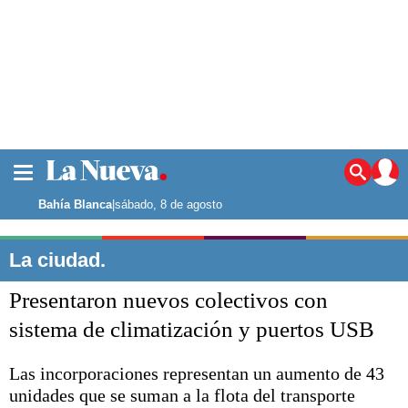
La ciudad
Noticias
Bahía Blanca
|
sábado, 8 de agosto
Punta Alta
La región
La ciudad.
El país
Presentaron nuevos colectivos con
El mundo
Seguridad
sistema de climatización y puertos USB
Opinión
Escenario Olímpico
Las incorporaciones representan un aumento de 43
Deportes
unidades que se suman a la flota del transporte
Liga del Sur