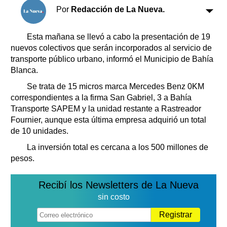
Clasificados
Por
Redacción de La Nueva.
Horóscopo
Suplementos
Esta mañana se llevó a cabo la presentación de 19
nuevos colectivos que serán incorporados al servicio de
Farmacias
Servicios
transporte público urbano, informó el Municipio de Bahía
Transportes
Blanca.
Loterías
Se trata de 15 micros marca Mercedes Benz 0KM
Datos Útiles
correspondientes a la firma San Gabriel, 3 a Bahía
Fúnebres
Transporte SAPEM y la unidad restante a Rastreador
Edictos
Fournier, aunque esta última empresa adquirió un total
Teléfonos de urgencia
de 10 unidades.
La inversión total es cercana a los 500 millones de
pesos.
Recibí los Newsletters de La Nueva
sin costo
Registrar