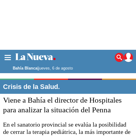
La ciudad
Noticias
Bahía Blanca
|
jueves, 6 de agosto
Punta Alta
La región
Crisis de la Salud.
El país
Viene a Bahía el director de Hospitales
El mundo
Seguridad
para analizar la situación del Penna
Opinión
Escenario Olímpico
En el sanatorio provincial se evalúa la posibilidad
Deportes
de cerrar la terapia pediátrica, la más importante de
Liga del Sur