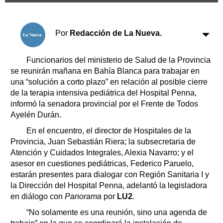
Clasificados
Horóscopo
Por
Redacción de La Nueva.
Suplementos
Farmacias
Servicios
Funcionarios del ministerio de Salud de la Provincia
Transportes
se reunirán mañana en Bahía Blanca para trabajar en
Loterías
una “solución a corto plazo” en relación al posible cierre
Datos Útiles
de la terapia intensiva pediátrica del Hospital Penna,
Fúnebres
informó la senadora provincial por el Frente de Todos
Edictos
Ayelén Durán.
Teléfonos de urgencia
En el encuentro, el director de Hospitales de la
Provincia, Juan Sebastián Riera; la subsecretaria de
Atención y Cuidados Integrales, Alexia Navarro; y el
asesor en cuestiones pediátricas, Federico Paruelo,
estarán presentes para dialogar con Región Sanitaria I y
la Dirección del Hospital Penna, adelantó la legisladora
en diálogo con
Panorama
por
LU2
.
“No solamente es una reunión, sino una agenda de