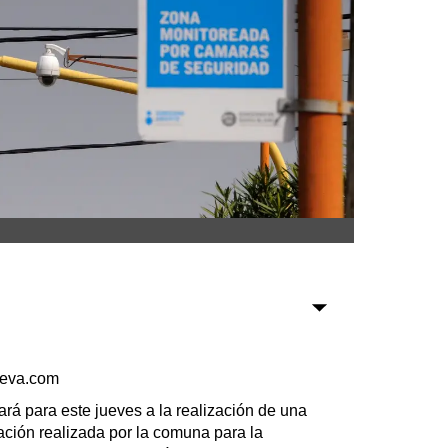
Sociedad
Tecnología
Turismo
Salud
Es viral
Farmacias
Transportes
ueva.com
Loterías
Datos Útiles
á para este jueves a la realización de una
tación realizada por la comuna para la
Fúnebres