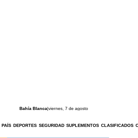
Bahía Blanca
|
viernes, 7 de agosto
 PAÍS
DEPORTES
SEGURIDAD
SUPLEMENTOS
CLASIFICADOS
La ciudad