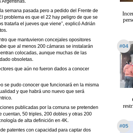
 Argentinas.
la semana pasada pero a pedido del Frente de
Ince
 problema es que el 22 hay peligro de que se
pers
s tratarla el jueves que viene", explicó Adrián
tos.
tro que mantuvieron concejales opositores
#04
abe que al menos 200 cámaras se instalarán
uentran colocadas, aunque muchas de las
dado obsoletas.
ctores que aún no fueron dados a conocer
o se pudo conocer que funcionará en la misma
ualidad y que habrá uno nuevo que será
ntrico.
rest
ciones publicadas por la comuna se pretenden
 cuentan, 50 triples, 200 dobles y otras 200
nología de alta definición en 4K.
#05
de patentes con capacidad para captar dos