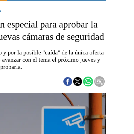
.
Punta Alta
La región
 especial para aprobar la
El país
El mundo
nuevas cámaras de seguridad
Seguridad
Opinión
 y por la posible "caída" de la única oferta
Escenario Olímpico
de avanzar con el tema el próximo jueves y
Liga del Sur
aprobarla.
Básquetbol
Fútbol
Federal A
Aplausos
Cines
Economía y finanzas
Con el campo
Espacio empresas