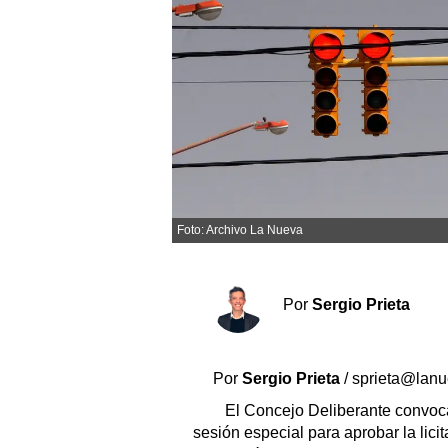
Sociedad y tiempo libre
El tiempo
Cartón Lleno
Fúnebres
Foto: Archivo La Nueva
Clasificados
Horóscopo
Suplementos
Por
Sergio Prieta
Servicios
Por
Sergio Prieta
/ sprieta@lan
El Concejo Deliberante convocar
sesión especial para aprobar la lici