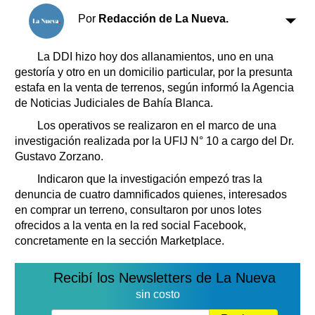
Clasificados
Por
Redacción de La Nueva.
Horóscopo
Suplementos
La DDI hizo hoy dos allanamientos, uno en una
Farmacias
Servicios
gestoría y otro en un domicilio particular, por la presunta
Transportes
estafa en la venta de terrenos, según informó la Agencia
de Noticias Judiciales de Bahía Blanca.
Loterías
Datos Útiles
Los operativos se realizaron en el marco de una
investigación realizada por la UFIJ N° 10 a cargo del Dr.
Fúnebres
Gustavo Zorzano.
Edictos
Indicaron que la investigación empezó tras la
Teléfonos de urgencia
denuncia de cuatro damnificados quienes, interesados
en comprar un terreno, consultaron por unos lotes
ofrecidos a la venta en la red social Facebook,
concretamente en la sección Marketplace.
Recibí los Newsletters de La Nueva
sin costo