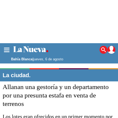
La ciudad
Noticias
Bahía Blanca
|
jueves, 6 de agosto
Punta Alta
La región
La ciudad.
El país
Allanan una gestoría y un departamento
El mundo
Seguridad
por una presunta estafa en venta de
Opinión
terrenos
Escenario Olímpico
Deportes
Liga del Sur
Los lotes eran ofrecidos en un primer momento por