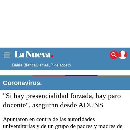
La ciudad
Noticias
Bahía Blanca
|
viernes, 7 de agosto
Punta Alta
La región
Coronavirus.
El país
"Si hay presencialidad forzada, hay paro
El mundo
Seguridad
docente", aseguran desde ADUNS
Opinión
Escenario Olímpico
Apuntaron en contra de las autoridades
Deportes
universitarias y de un grupo de padres y madres de
Liga del Sur