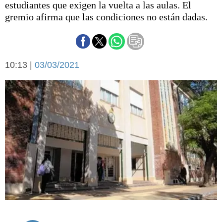
estudiantes que exigen la vuelta a las aulas. El
Básquetbol
gremio afirma que las condiciones no están dadas.
Fútbol
Federal A
Aplausos
Arte y cultura
Cines
10:13 |
03/03/2021
Economía y finanzas
Economía y campo
Con el campo
Espacio empresas
Sociedad
Sociedad y tiempo
libre
Tecnología
Turismo
Salud
Es viral
El tiempo
Cartón Lleno
Fúnebres