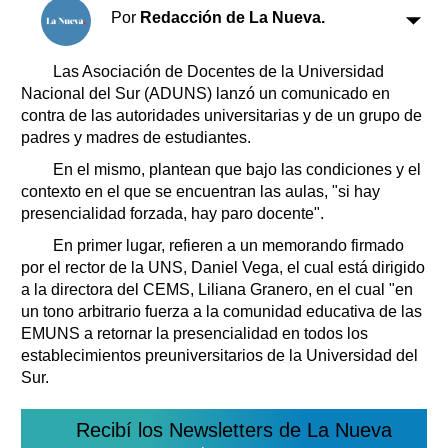
Clasificados
Por
Redacción de La Nueva.
Horóscopo
Suplementos
Las Asociación de Docentes de la Universidad
Nacional del Sur (ADUNS) lanzó un comunicado en
Farmacias
Servicios
contra de las autoridades universitarias y de un grupo de
Transportes
padres y madres de estudiantes.
Loterías
En el mismo, plantean que bajo las condiciones y el
Datos Útiles
contexto en el que se encuentran las aulas, "si hay
Fúnebres
presencialidad forzada, hay paro docente".
Edictos
En primer lugar, refieren a un memorando firmado
Teléfonos de urgencia
por el rector de la UNS, Daniel Vega, el cual está dirigido
a la directora del CEMS, Liliana Granero, en el cual "en
un tono arbitrario fuerza a la comunidad educativa de las
EMUNS a retornar la presencialidad en todos los
establecimientos preuniversitarios de la Universidad del
Sur.
Recibí los Newsletters de La Nueva