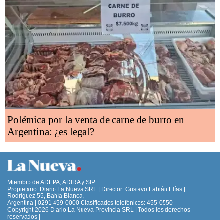
Polémica por la venta de carne de burro en
Argentina: ¿es legal?
Miembro de ADEPA, ADIRA y SIP
Propietario: Diario La Nueva SRL | Director: Gustavo Fabián Elías |
Rodríguez 55, Bahía Blanca,
Argentina | 0291 459-0000 Clasificados telefónicos: 455-0550
Copyright 2026 Diario La Nueva Provincia SRL | Todos los derechos
reservados |