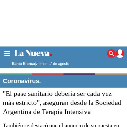
La ciudad
Noticias
Bahía Blanca
|
viernes, 7 de agosto
Punta Alta
La región
Coronavirus.
El país
"El pase sanitario debería ser cada vez
El mundo
Seguridad
más estricto", aseguran desde la Sociedad
Opinión
Argentina de Terapia Intensiva
Escenario Olímpico
Deportes
Liga del Sur
También se destacó que el anuncio de su puesta en