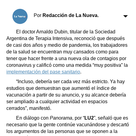
Clasificados
Horóscopo
Por
Redacción de La Nueva.
Suplementos
Farmacias
Servicios
El doctor Arnaldo Dubin, titular de la Sociedad
Transportes
Argentina de Terapia Intensiva, reconoció que después
de casi dos años y medio de pandemia, los trabajadores
Loterías
de la salud se encuentran muy cansados como para
Datos Útiles
tener que hacer frente a una nueva ola de contagios por
Fúnebres
coronavirus y calificó como una medida “muy positiva” la
Edictos
implementación del pase sanitario
.
Teléfonos de urgencia
“Incluso, debería ser cada vez más estricto. Ya hay
estudios que demuestran que aumentó el índice de
vacunación a partir de su anuncio, y su alcance debería
ser ampliado a cualquier actividad en espacios
cerrados”, manifestó.
En diálogo con
Panorama
, por “
LU2
”, señaló que es
necesario que la gente continúe vacunándose y descartó
los argumentos de las personas que se oponen a la