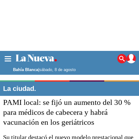
La ciudad
Noticias
Bahía Blanca
|
sábado, 8 de agosto
Punta Alta
La región
La ciudad.
El país
PAMI local: se fijó un aumento del 30 %
El mundo
Seguridad
para médicos de cabecera y habrá
Opinión
vacunación en los geriátricos
Escenario Olímpico
Deportes
Liga del Sur
Su titular destacó el nuevo modelo prestacional que