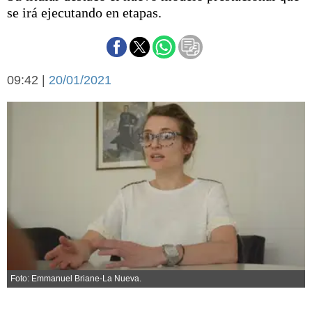
Básquetbol
se irá ejecutando en etapas.
Fútbol
Federal A
Aplausos
Arte y cultura
09:42 |
20/01/2021
Cines
Economía y finanzas
Economía y campo
Con el campo
Espacio empresas
Sociedad
Sociedad y tiempo
libre
Tecnología
Turismo
Salud
Es viral
El tiempo
Cartón Lleno
Foto: Emmanuel Briane-La Nueva.
Fúnebres