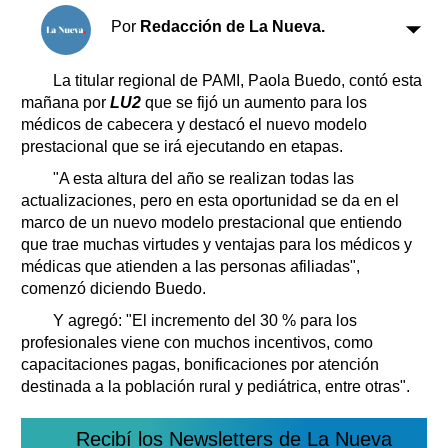
Clasificados
Por
Redacción de La Nueva.
Horóscopo
Suplementos
La titular regional de PAMI, Paola Buedo, contó esta
Farmacias
Servicios
mañana por
LU2
que se fijó un aumento para los
Transportes
médicos de cabecera y destacó el nuevo modelo
prestacional que se irá ejecutando en etapas.
Loterías
Datos Útiles
"A esta altura del año se realizan todas las
actualizaciones, pero en esta oportunidad se da en el
Fúnebres
marco de un nuevo modelo prestacional que entiendo
Edictos
que trae muchas virtudes y ventajas para los médicos y
Teléfonos de urgencia
médicas que atienden a las personas afiliadas",
comenzó diciendo Buedo.
Y agregó: "El incremento del 30 % para los
profesionales viene con muchos incentivos, como
capacitaciones pagas, bonificaciones por atención
destinada a la población rural y pediátrica, entre otras".
Recibí los Newsletters de La Nueva