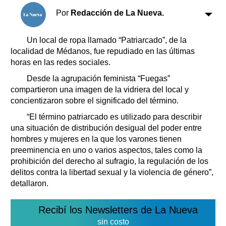
Clasificados
Por
Redacción de La Nueva.
Horóscopo
Suplementos
Un local de ropa llamado “Patriarcado”, de la
Farmacias
localidad de Médanos, fue repudiado en las últimas
Servicios
Transportes
horas en las redes sociales.
Loterías
Desde la agrupación feminista “Fuegas”
Datos Útiles
compartieron una imagen de la vidriera del local y
concientizaron sobre el significado del término.
Fúnebres
Edictos
“El término patriarcado es utilizado para describir
una situación de distribución desigual del poder entre
Teléfonos de urgencia
hombres y mujeres en la que los varones tienen
preeminencia en uno o varios aspectos, tales como la
prohibición del derecho al sufragio, la regulación de los
delitos contra la libertad sexual y la violencia de género”,
detallaron.
Recibí los Newsletters de La Nueva
sin costo