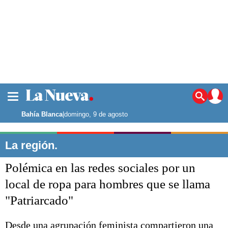
La ciudad
Noticias
Bahía Blanca
|
domingo, 9 de agosto
Punta Alta
La región
La región.
El país
Polémica en las redes sociales por un
El mundo
Seguridad
local de ropa para hombres que se llama
Opinión
"Patriarcado"
Escenario Olímpico
Deportes
Liga del Sur
Desde una agrupación feminista compartieron una