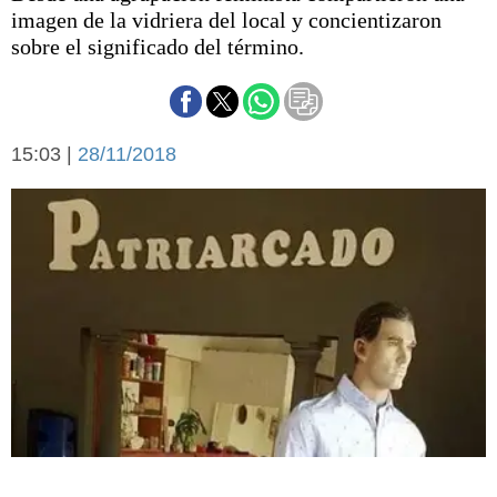
Básquetbol
imagen de la vidriera del local y concientizaron
Fútbol
sobre el significado del término.
Federal A
Aplausos
Arte y cultura
Cines
15:03 |
28/11/2018
Economía y finanzas
Economía y campo
Con el campo
Espacio empresas
Sociedad
Sociedad y tiempo
libre
Tecnología
Turismo
Salud
Es viral
El tiempo
Cartón Lleno
Fúnebres