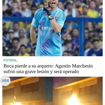
FÚTBOL.
Boca pierde a su arquero: Agustín Marchesín
sufrió una grave lesión y será operado
#04