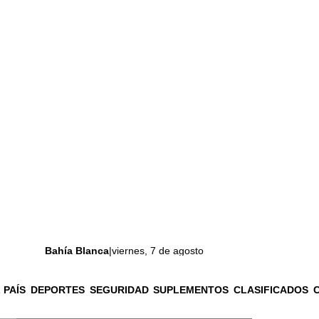
Bahía Blanca
|
viernes, 7 de agosto
 PAÍS
DEPORTES
SEGURIDAD
SUPLEMENTOS
CLASIFICADOS
La ciudad