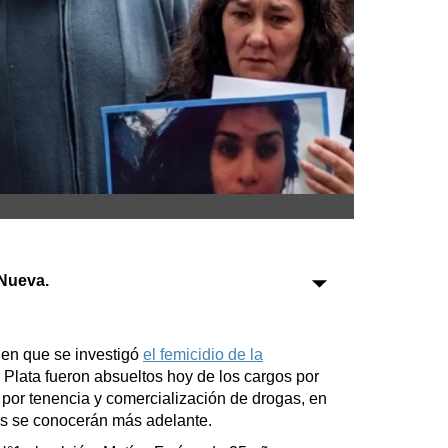
Sociedad
Tecnología
Turismo
Salud
Es viral
Nueva.
Farmacias
Transportes
en que se investigó
el femicidio de la
 Plata fueron absueltos hoy de los cargos por
Loterías
por tenencia y comercialización de drogas, en
Datos Útiles
os se conocerán más adelante.
Fúnebres