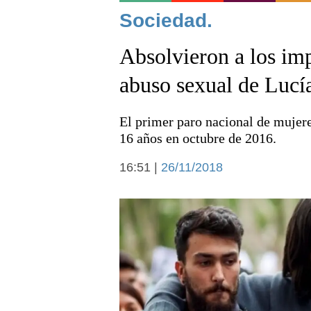
Noticias
Sociedad.
Absolvieron a los imp
abuso sexual de Lucí
El primer paro nacional de mujeres
Deportes
16 años en octubre de 2016.
16:51 |
26/11/2018
Arte y cultura
Economía y campo