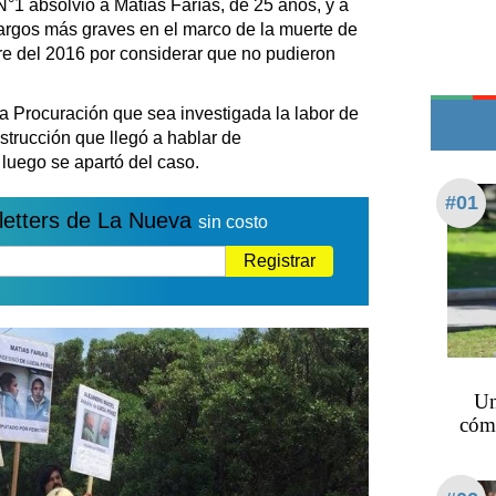
N°1 absolvió a Matías Farías, de 25 años, y a
Edictos
cargos más graves en el marco de la muerte de
Teléfonos de urgencia
re del 2016 por considerar que no pudieron
a Procuración que sea investigada la labor de
nstrucción que llegó a hablar de
 luego se apartó del caso.
#01
letters de La Nueva
sin costo
Registrar
Un
cómo