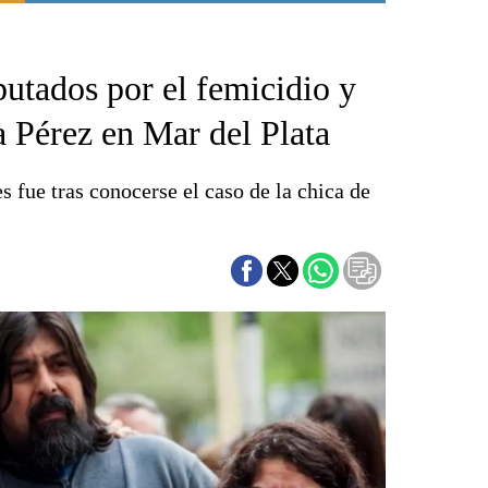
Punta Alta
La región
utados por el femicidio y
El país
El mundo
a Pérez en Mar del Plata
Seguridad
Opinión
 fue tras conocerse el caso de la chica de
Escenario Olímpico
Liga del Sur
Básquetbol
Fútbol
Federal A
Aplausos
Cines
Economía y finanzas
Con el campo
Espacio empresas