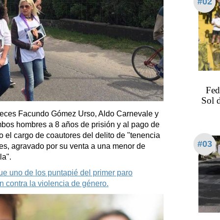
#02
Fed
Sol 
jueces Facundo Gómez Urso, Aldo Carnevale y
bos hombres a 8 años de prisión y al pago de
 el cargo de coautores del delito de "tenencia
#03
tes, agravado por su venta a una menor de
la".
fue uno de los puntapié del primer paro
 contra la violencia de género.