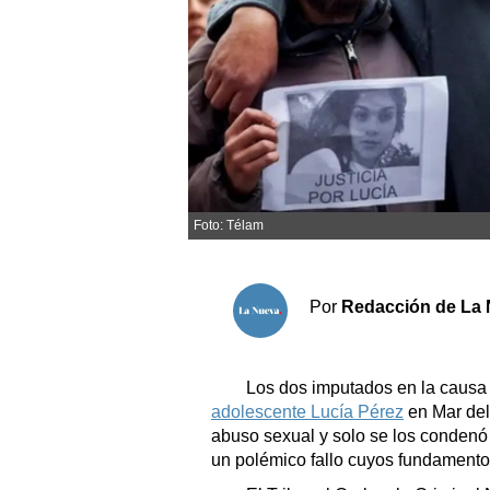
Sociedad y tiempo libre
El tiempo
Cartón Lleno
Fúnebres
Foto: Télam
Clasificados
Horóscopo
Por
Redacción de La 
Suplementos
Servicios
Los dos imputados en la causa 
adolescente Lucía Pérez
en Mar del
abuso sexual y solo se los condenó 
un polémico fallo cuyos fundament