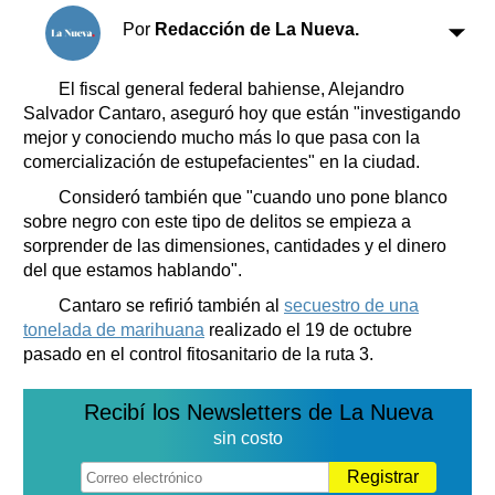
Clasificados
Por
Redacción de La Nueva.
Horóscopo
Suplementos
El fiscal general federal bahiense, Alejandro
Farmacias
Servicios
Salvador Cantaro, aseguró hoy que están "investigando
Transportes
mejor y conociendo mucho más lo que pasa con la
comercialización de estupefacientes" en la ciudad.
Loterías
Datos Útiles
Consideró también que "cuando uno pone blanco
sobre negro con este tipo de delitos se empieza a
Fúnebres
sorprender de las dimensiones, cantidades y el dinero
Edictos
del que estamos hablando".
Teléfonos de urgencia
Cantaro se refirió también al
secuestro de una
tonelada de marihuana
realizado el 19 de octubre
pasado en el control fitosanitario de la ruta 3.
Recibí los Newsletters de La Nueva
sin costo
Registrar