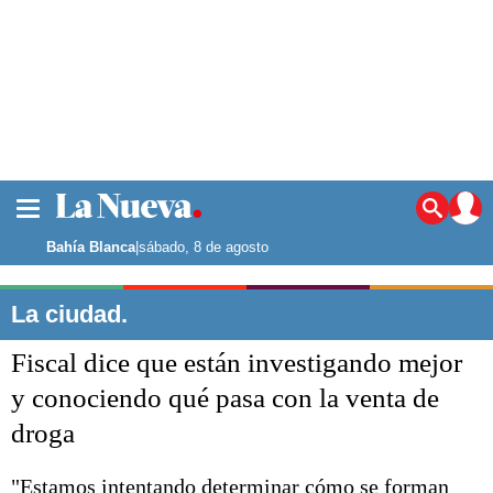
La ciudad
Noticias
Bahía Blanca
|
sábado, 8 de agosto
Punta Alta
La región
La ciudad.
El país
Fiscal dice que están investigando mejor
El mundo
Seguridad
y conociendo qué pasa con la venta de
Opinión
droga
Escenario Olímpico
Deportes
Liga del Sur
"Estamos intentando determinar cómo se forman