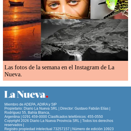
Las fotos de la semana en el Instagram de La
Nueva.
Miembro de ADEPA, ADIRA y SIP
Propietario: Diario La Nueva SRL | Director: Gustavo Fabián Elías |
Rodríguez 55, Bahía Blanca,
Argentina | 0291 459-0000 Clasificados telefónicos: 455-0550
Copyright 2026 Diario La Nueva Provincia SRL | Todos los derechos
reservados |
Registro propiedad intelectual 73257157 | Número de edición 10923