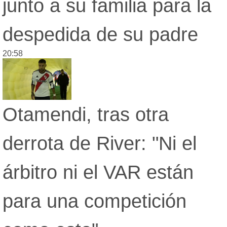
junto a su familia para la
Loterías
Datos Útiles
despedida de su padre
Fúnebres
Edictos
20:58
Teléfonos de urgencia
Otamendi, tras otra
derrota de River: "Ni el
árbitro ni el VAR están
para una competición