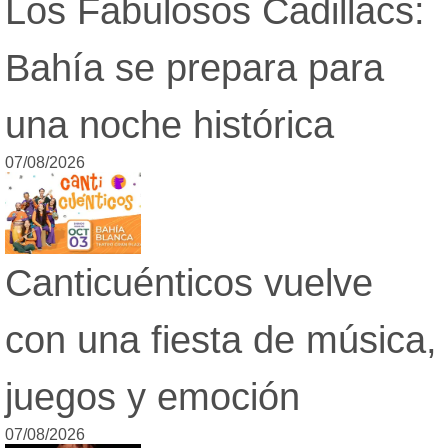
Los Fabulosos Cadillacs:
Loterías
Datos Útiles
Bahía se prepara para
Fúnebres
Edictos
una noche histórica
Teléfonos de urgencia
07/08/2026
Canticuénticos vuelve
con una fiesta de música,
juegos y emoción
07/08/2026