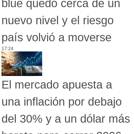
blue quedó cerca de un
Loterías
Datos Útiles
nuevo nivel y el riesgo
Fúnebres
Edictos
país volvió a moverse
Teléfonos de urgencia
17:24
El mercado apuesta a
una inflación por debajo
del 30% y a un dólar más