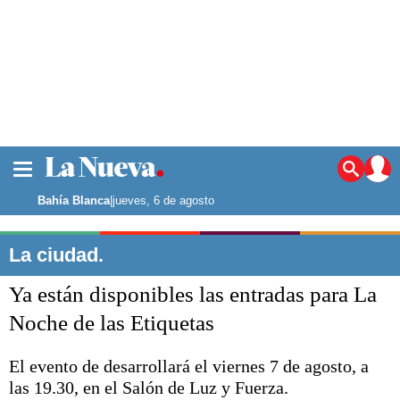
La ciudad
Noticias
Bahía Blanca
|
jueves, 6 de agosto
Punta Alta
La región
La ciudad.
El país
Ya están disponibles las entradas para La
El mundo
Seguridad
Noche de las Etiquetas
Opinión
Escenario Olímpico
El evento de desarrollará el viernes 7 de agosto, a
Deportes
las 19.30, en el Salón de Luz y Fuerza.
Liga del Sur