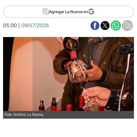
Básquetbol
Agregar La Nueva en
Fútbol
Federal A
05:00 |
09/07/2026
Aplausos
Arte y cultura
Cines
Economía y finanzas
Economía y campo
Con el campo
Espacio empresas
Sociedad
Sociedad y tiempo
libre
Tecnología
Turismo
Salud
Es viral
El tiempo
Foto: Archivo La Nueva.
Fúnebres
Clasificados