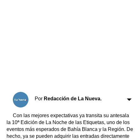
Horóscopo
Suplementos
Farmacias
Servicios
Transportes
Loterías
Datos Útiles
Fúnebres
Edictos
Teléfonos de urgencia
Por
Redacción de La Nueva.
Con las mejores expectativas ya transita su antesala
la 10ª Edición de La Noche de las Etiquetas, uno de los
eventos más esperados de Bahía Blanca y la Región. De
hecho, ya se pueden adquirir las entradas directamente