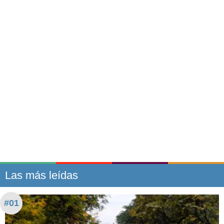
Las más leídas
#01