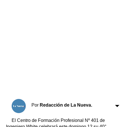
Horóscopo
Suplementos
Farmacias
Servicios
Transportes
Loterías
Datos Útiles
Fúnebres
Edictos
Teléfonos de urgencia
Por
Redacción de La Nueva.
El Centro de Formación Profesional Nº 401 de
Ingeniero White celebrará este domingo 12 su 40°