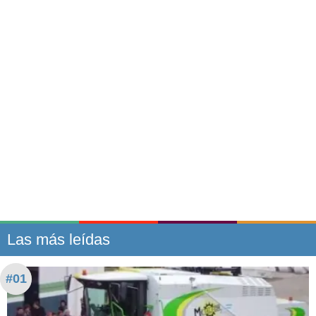
Las más leídas
#01