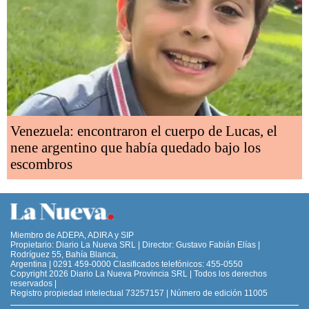
Venezuela: encontraron el cuerpo de Lucas, el
nene argentino que había quedado bajo los
escombros
Miembro de ADEPA, ADIRA y SIP
Propietario: Diario La Nueva SRL | Director: Gustavo Fabián Elías |
Rodríguez 55, Bahía Blanca,
Argentina | 0291 459-0000 Clasificados telefónicos: 455-0550
Copyright 2026 Diario La Nueva Provincia SRL | Todos los derechos
reservados |
Registro propiedad intelectual 73257157 | Número de edición 11005