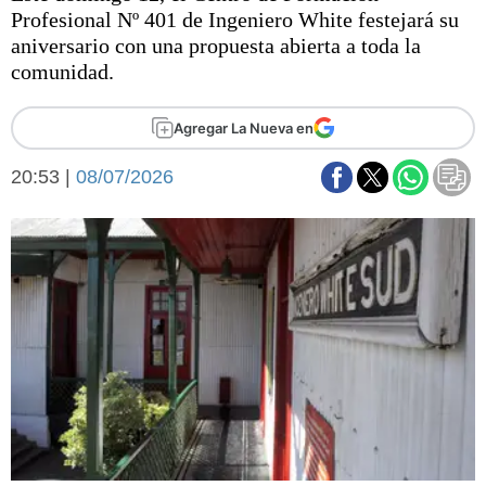
Básquetbol
Profesional Nº 401 de Ingeniero White festejará su
Fútbol
aniversario con una propuesta abierta a toda la
comunidad.
Federal A
Aplausos
Arte y cultura
Agregar La Nueva en
Cines
Economía y finanzas
Economía y campo
20:53 |
08/07/2026
Con el campo
Espacio empresas
Sociedad
Sociedad y tiempo
libre
Tecnología
Turismo
Salud
Es viral
El tiempo
Fúnebres
Clasificados