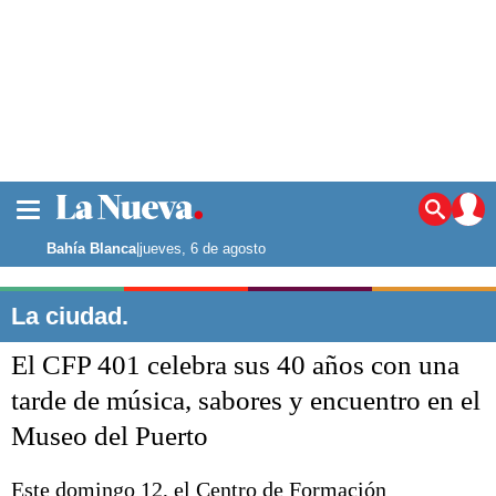
La ciudad
Noticias
Bahía Blanca
|
jueves, 6 de agosto
Punta Alta
La región
La ciudad.
El país
El CFP 401 celebra sus 40 años con una
El mundo
Seguridad
tarde de música, sabores y encuentro en el
Opinión
Museo del Puerto
Escenario Olímpico
Deportes
Liga del Sur
Este domingo 12, el Centro de Formación