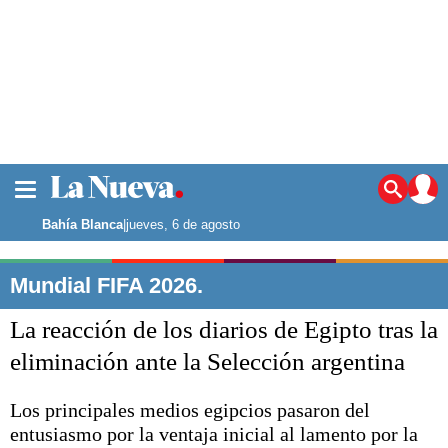
La ciudad
Noticias
Bahía Blanca
|
jueves, 6 de agosto
Punta Alta
La región
Mundial FIFA 2026.
El país
La reacción de los diarios de Egipto tras la
El mundo
Seguridad
eliminación ante la Selección argentina
Opinión
Escenario Olímpico
Los principales medios egipcios pasaron del
Deportes
entusiasmo por la ventaja inicial al lamento por la
Liga del Sur