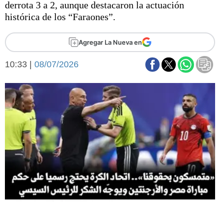
derrota 3 a 2, aunque destacaron la actuación
Básquetbol
histórica de los “Faraones”.
Fútbol
Federal A
Agregar La Nueva en
Aplausos
Arte y cultura
Cines
10:33 |
08/07/2026
Economía y finanzas
Economía y campo
Con el campo
Espacio empresas
Sociedad
Sociedad y tiempo
libre
Tecnología
Turismo
Salud
Es viral
El tiempo
Fúnebres
Clasificados