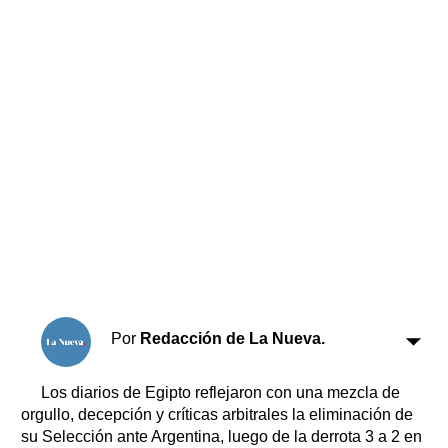
Horóscopo
Suplementos
Farmacias
Servicios
Transportes
Loterías
Datos Útiles
Fúnebres
Edictos
Teléfonos de urgencia
Por
Redacción de La Nueva.
Los diarios de Egipto reflejaron con una mezcla de
orgullo, decepción y críticas arbitrales la eliminación de
su Selección ante Argentina, luego de la derrota 3 a 2 en