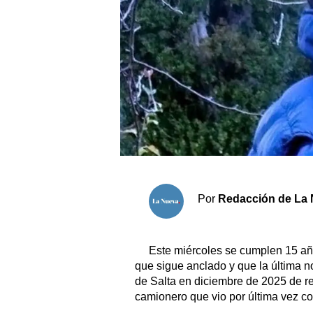
Sociedad y tiempo libre
El tiempo
Fúnebres
Clasificados
Horóscopo
Suplementos
Por
Redacción de La 
Servicios
Este miércoles se cumplen 15 añ
que sigue anclado y que la última no
de Salta en diciembre de 2025 de r
camionero que vio por última vez con