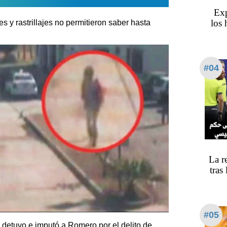
Exp
los 
s y rastrillajes no permitieron saber hasta
#04
La r
tras
#05
detuvo e imputó a Romero por el delito de