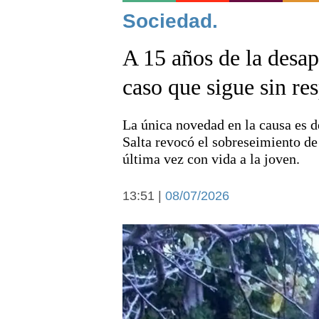
Noticias
Sociedad.
A 15 años de la desa
caso que sigue sin re
La única novedad en la causa es d
Deportes
Salta revocó el sobreseimiento d
última vez con vida a la joven.
13:51 |
08/07/2026
Arte y cultura
Economía y campo