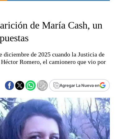
Punta Alta
La región
parición de María Cash, un
El país
El mundo
spuestas
Seguridad
Opinión
e diciembre de 2025 cuando la Justicia de
Escenario Olímpico
e Héctor Romero, el camionero que vio por
Liga del Sur
Básquetbol
Fútbol
Agregar La Nueva en
Federal A
Aplausos
Cines
Economía y finanzas
Con el campo
Espacio empresas