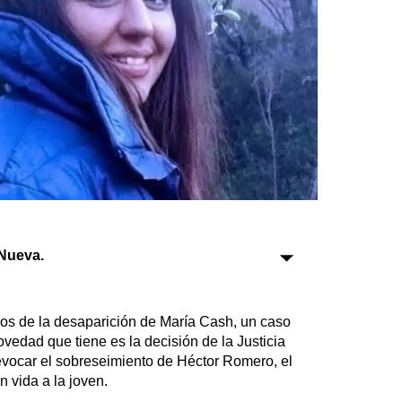
Sociedad
Tecnología
Turismo
Salud
Es viral
Nueva.
Farmacias
Transportes
Loterías
os de la desaparición de María Cash, un caso
Datos Útiles
vedad que tiene es la decisión de la Justicia
evocar el sobreseimiento de Héctor Romero, el
Fúnebres
 vida a la joven.
Edictos