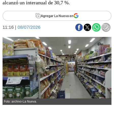
alcanzó un interanual de 30,7 %.
Básquetbol
Fútbol
Agregar La Nueva en
Federal A
Aplausos
Arte y cultura
11:16 |
08/07/2026
Cines
Economía y finanzas
Economía y campo
Con el campo
Espacio empresas
Sociedad
Sociedad y tiempo
libre
Tecnología
Turismo
Salud
Es viral
El tiempo
Fúnebres
Foto: archivo-La Nueva.
Clasificados