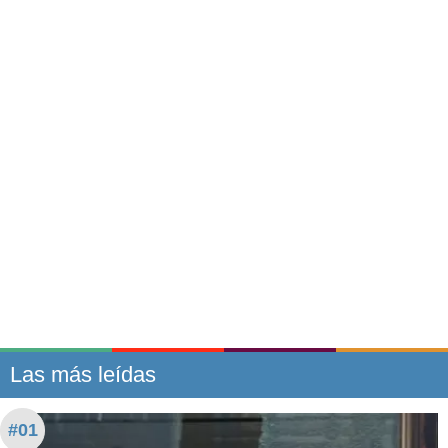
Las más leídas
#01