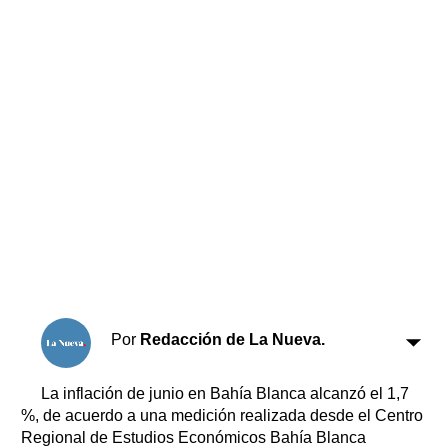
Horóscopo
Suplementos
Farmacias
Servicios
Transportes
Loterías
Datos Útiles
Fúnebres
Edictos
Teléfonos de urgencia
Por
Redacción de La Nueva.
La inflación de junio en Bahía Blanca alcanzó el 1,7
%, de acuerdo a una medición realizada desde el Centro
Regional de Estudios Económicos Bahía Blanca