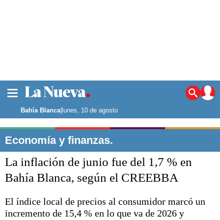
La ciudad
Noticias
Bahía Blanca
|
lunes, 10 de agosto
Punta Alta
La región
Economía y finanzas.
El país
La inflación de junio fue del 1,7 % en
El mundo
Seguridad
Bahía Blanca, según el CREEBBA
Opinión
Escenario Olímpico
El índice local de precios al consumidor marcó un
Deportes
incremento de 15,4 % en lo que va de 2026 y
Liga del Sur