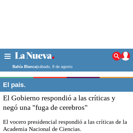
La ciudad
Noticias
Bahía Blanca
|
sábado, 8 de agosto
Punta Alta
La región
El pais.
El país
El Gobierno respondió a las críticas y
El mundo
Seguridad
negó una "fuga de cerebros"
Opinión
Escenario Olímpico
El vocero presidencial respondió a las críticas de la
Deportes
Academia Nacional de Ciencias.
Liga del Sur