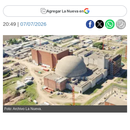
Básquetbol
Agregar La Nueva en
Fútbol
Federal A
20:49 |
07/07/2026
Aplausos
Arte y cultura
Cines
Economía y finanzas
Economía y campo
Con el campo
Espacio empresas
Sociedad
Sociedad y tiempo
libre
Tecnología
Turismo
Salud
Es viral
El tiempo
Foto: Archivo La Nueva.
Fúnebres
Clasificados