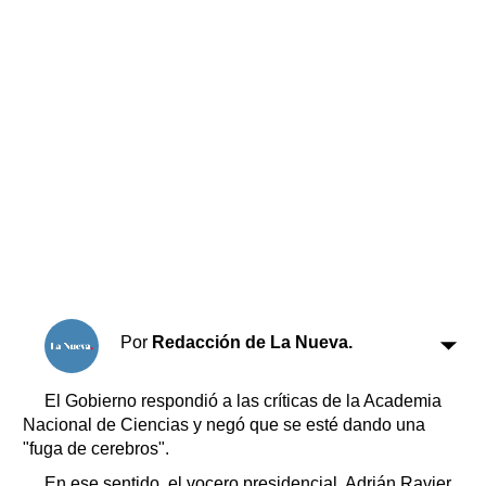
Horóscopo
Suplementos
Farmacias
Servicios
Transportes
Loterías
Datos Útiles
Fúnebres
Edictos
Teléfonos de urgencia
Por
Redacción de La Nueva.
El Gobierno respondió a las críticas de la Academia
Nacional de Ciencias y negó que se esté dando una
"fuga de cerebros".
En ese sentido, el vocero presidencial, Adrián Ravier,