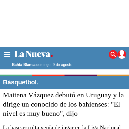
La ciudad
Noticias
Bahía Blanca
|
domingo, 9 de agosto
Punta Alta
La región
Básquetbol.
El país
Maitena Vázquez debutó en Uruguay y la
El mundo
Seguridad
dirige un conocido de los bahienses: "El
Opinión
nivel es muy bueno", dijo
Escenario Olímpico
Deportes
Liga del Sur
La base-escolta venía de jugar en la Liga Nacional.