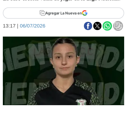
Básquetbol
Fútbol
Agregar La Nueva en
Federal A
13:17 |
06/07/2026
Aplausos
Arte y cultura
Cines
Economía y finanzas
Economía y campo
Con el campo
Espacio empresas
Sociedad
Sociedad y tiempo
libre
Tecnología
Turismo
Salud
Es viral
El tiempo
Fúnebres
Clasificados