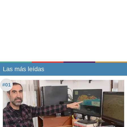
Las más leídas
#01