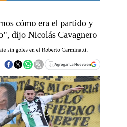
Punta Alta
La región
mos cómo era el partido y
El país
El mundo
o", dijo Nicolás Cavagnero
Seguridad
Opinión
ate sin goles en el Roberto Carminatti.
Escenario Olímpico
Liga del Sur
Agregar La Nueva en
Básquetbol
Fútbol
Federal A
Aplausos
Cines
Economía y finanzas
Con el campo
Espacio empresas