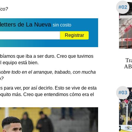
#02
ico?
letters de La Nueva
sin costo
Registrar
sabíamos que iba a ser duro. Creo que tuvimos
Tr
l equipo está bien.
ABS
 sobre todo en el arranque, trabado, con mucha
o?
 para ver, por así decirlo. Esto se vive de esta
#03
poquito más. Creo que entendimos cómo era el