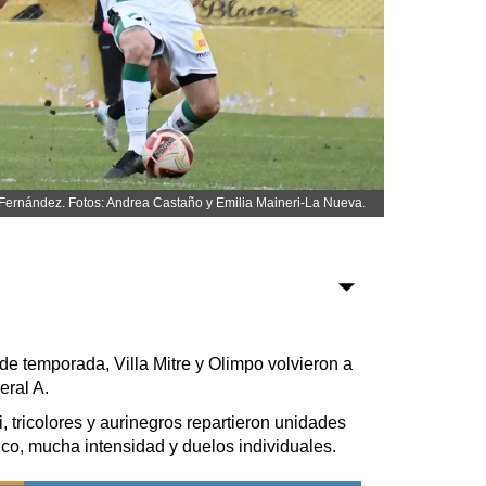
Sociedad
Tecnología
Turismo
Salud
Es viral
 Fernández. Fotos: Andrea Castaño y Emilia Maineri-La Nueva.
Farmacias
Transportes
o de temporada, Villa Mitre y Olimpo volvieron a
Loterías
eral A.
Datos Útiles
, tricolores y aurinegros repartieron unidades
Fúnebres
tico, mucha intensidad y duelos individuales.
Edictos