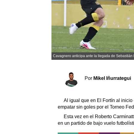
Sociedad y tiempo libre
El tiempo
Fúnebres
Cavagnero anticipa ante la llegada de Sebastián
Clasificados
Horóscopo
Por
Mikel Iñurrategui
Suplementos
Servicios
Al igual que en El Fortín al inici
empatar sin goles por el Torneo Fed
Esta vez en el Roberto Carminatti
en un partido de bajo vuelo futbolís