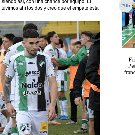
en siendo así, con una chance por equipo. El
#05
, tuvimos ahí los dos y creo que el empate está
Fi
Pe
fran