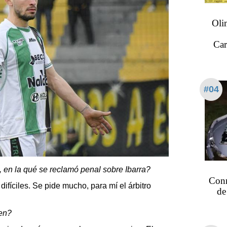
Oli
Car
#04
 en la qué se reclamó penal sobre Ibarra?
Conm
difíciles. Se pide mucho, para mí el árbitro
de
ien?