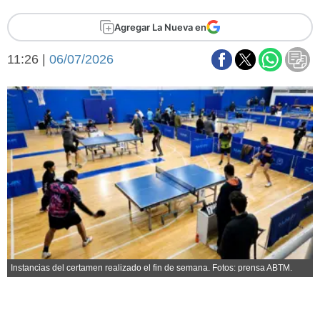
Básquetbol
Agregar La Nueva en
Fútbol
Federal A
11:26 |
06/07/2026
Aplausos
Arte y cultura
Cines
Economía y finanzas
Economía y campo
Con el campo
Espacio empresas
Sociedad
Sociedad y tiempo
libre
Tecnología
Turismo
Salud
Es viral
El tiempo
Instancias del certamen realizado el fin de semana. Fotos: prensa ABTM.
Fúnebres
Clasificados