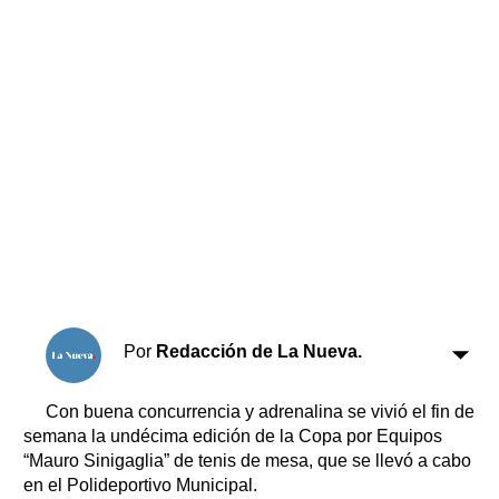
Horóscopo
Suplementos
Farmacias
Servicios
Transportes
Loterías
Datos Útiles
Fúnebres
Edictos
Teléfonos de urgencia
Por
Redacción de La Nueva.
Con buena concurrencia y adrenalina se vivió el fin de
semana la undécima edición de la Copa por Equipos
“Mauro Sinigaglia” de tenis de mesa, que se llevó a cabo
en el Polideportivo Municipal.