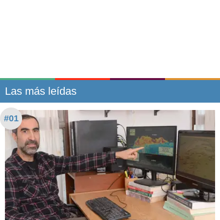
Las más leídas
#01