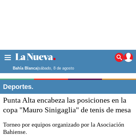
La ciudad
Noticias
Bahía Blanca
|
sábado, 8 de agosto
Punta Alta
La región
Deportes.
El país
Punta Alta encabeza las posiciones en la
El mundo
Seguridad
copa "Mauro Sinigaglia" de tenis de mesa
Opinión
Escenario Olímpico
Torneo por equipos organizado por la Asociación
Deportes
Bahiense.
Liga del Sur