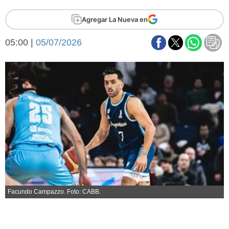
Básquetbol
Agregar La Nueva en
Fútbol
Federal A
05:00 |
05/07/2026
Aplausos
Arte y cultura
Cines
Economía y finanzas
Economía y campo
Con el campo
Espacio empresas
Sociedad
Sociedad y tiempo
libre
Tecnología
Turismo
Salud
Es viral
El tiempo
Facundo Campazzo. Foto: CABB.
Fúnebres
Clasificados