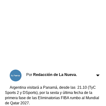
Horóscopo
Suplementos
Farmacias
Servicios
Transportes
Loterías
Datos Útiles
Fúnebres
Edictos
Teléfonos de urgencia
Por
Redacción de La Nueva.
Argentina visitará a Panamá, desde las 21.10 (TyC
Sports 2 y DSports), por la sexta y última fecha de la
primera fase de las Eliminatorias FIBA rumbo al Mundial
de Qatar 2027.