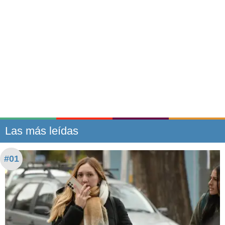
Las más leídas
#01