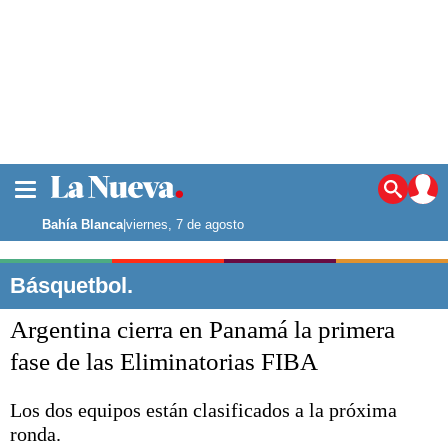
La ciudad
Noticias
Bahía Blanca
|
viernes, 7 de agosto
Punta Alta
La región
Básquetbol.
El país
Argentina cierra en Panamá la primera
El mundo
Seguridad
fase de las Eliminatorias FIBA
Opinión
Escenario Olímpico
Los dos equipos están clasificados a la próxima
Deportes
ronda.
Liga del Sur