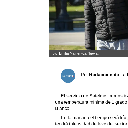
Sociedad y tiempo libre
El tiempo
Fúnebres
Foto: Emilia Maineri-La Nueva.
Clasificados
Horóscopo
Por
Redacción de La 
Suplementos
Servicios
El servicio de Satelmet pronosti
una temperatura mínima de 1 grado
Blanca.
En la mañana el tiempo será frío
tendrá intensidad de leve del sector