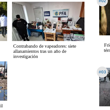
#02
Frí
Contrabando de vapeadores: siete
tér
allanamientos tras un año de
investigación
#03
il