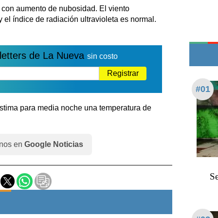
Teléfonos de urgencia
o con aumento de nubosidad. El viento
 el índice de radiación ultravioleta es normal.
letters de La Nueva
sin costo
Registrar
#01
 estima para media noche una temperatura de
nos en
Google Noticias
Se