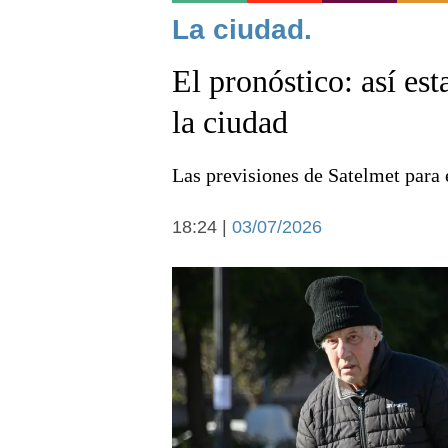
Noticias
La ciudad.
El pronóstico: así est
la ciudad
Las previsiones de Satelmet para 
Deportes
18:24 |
03/07/2026
Arte y cultura
Economía y campo