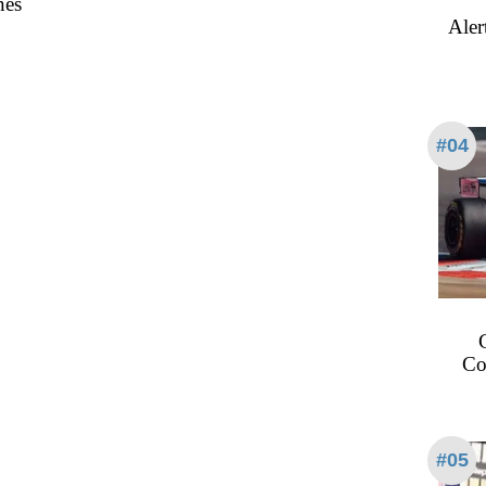
nes
Aler
#04
Col
#05