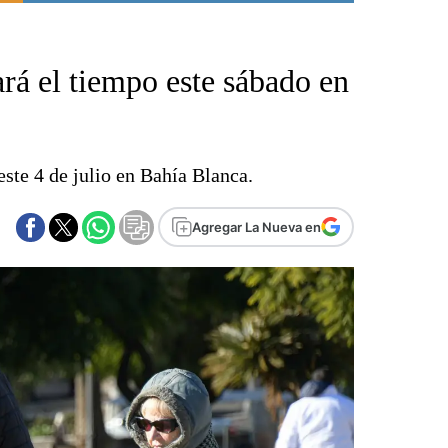
Punta Alta
La región
ará el tiempo este sábado en
El país
El mundo
Seguridad
Opinión
este 4 de julio en Bahía Blanca.
Escenario Olímpico
Liga del Sur
Agregar La Nueva en
Básquetbol
Fútbol
Federal A
Aplausos
Cines
Economía y finanzas
Con el campo
Espacio empresas