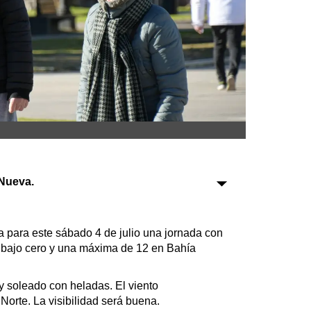
Sociedad
Tecnología
Turismo
Salud
Es viral
Nueva.
Farmacias
Transportes
ca para este sábado 4 de julio una jornada con
Loterías
 bajo cero y una máxima de 12 en Bahía
Datos Útiles
Fúnebres
 y soleado con heladas. El viento
Edictos
 Norte. La visibilidad será buena.