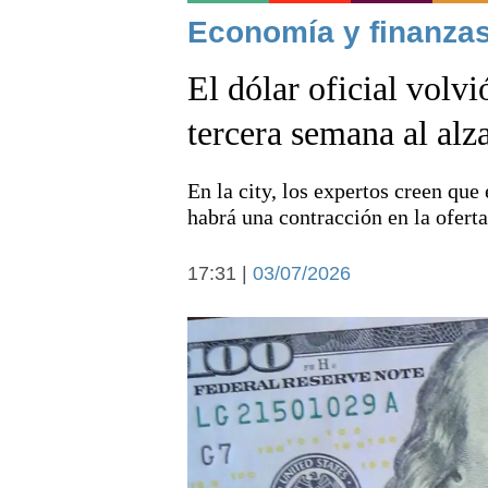
Noticias
Economía y finanzas
El dólar oficial volv
tercera semana al alz
En la city, los expertos creen que
Deportes
habrá una contracción en la oferta
17:31 |
03/07/2026
Arte y cultura
Economía y campo