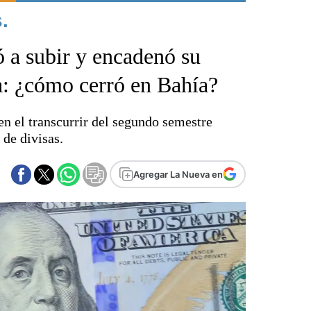
.
Punta Alta
La región
ió a subir y encadenó su
El país
El mundo
a: ¿cómo cerró en Bahía?
Seguridad
Opinión
 en el transcurrir del segundo semestre
Escenario Olímpico
 de divisas.
Liga del Sur
Básquetbol
Agregar La Nueva en
Fútbol
Federal A
Aplausos
Cines
Economía y finanzas
Con el campo
Espacio empresas