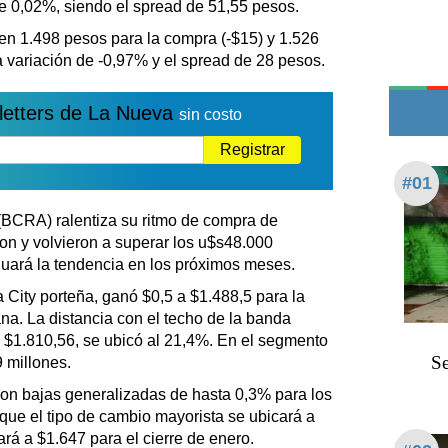
de 0,02%, siendo el spread de 51,55 pesos.
Teléfonos de urgencia
 en 1.498 pesos para la compra (-$15) y 1.526
a variación de -0,97% y el spread de 28 pesos.
letters de La Nueva
sin costo
Registrar
#01
 (BCRA) ralentiza su ritmo de compra de
ron y volvieron a superar los u$s48.000
nuará la tendencia en los próximos meses.
a City porteña, ganó $0,5 a $1.488,5 para la
na. La distancia con el techo de la banda
n $1.810,56, se ubicó al 21,4%. En el segmento
Se
 millones.
con bajas generalizadas de hasta 0,3% para los
que el tipo de cambio mayorista se ubicará a
ará a $1.647 para el cierre de enero.