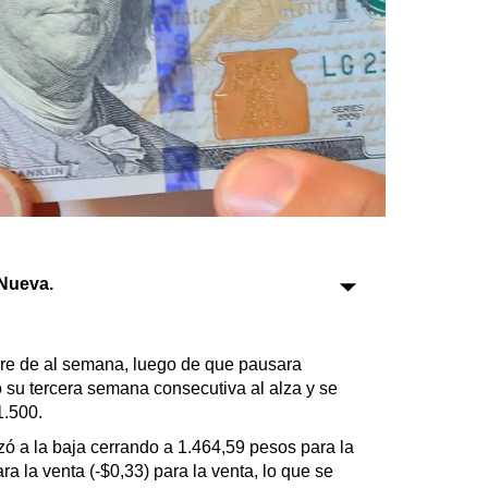
Sociedad
Tecnología
Turismo
Salud
Es viral
Nueva.
Farmacias
Transportes
ierre de al semana, luego de que pausara
Loterías
tó su tercera semana consecutiva al alza y se
Datos Útiles
1.500.
Fúnebres
tizó a la baja cerrando a 1.464,59 pesos para la
Edictos
a la venta (-$0,33) para la venta, lo que se