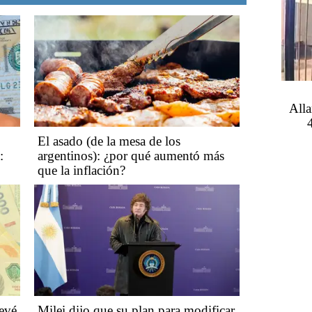
Alla
El asado (de la mesa de los
:
argentinos): ¿por qué aumentó más
que la inflación?
evé
Milei dijo que su plan para modificar