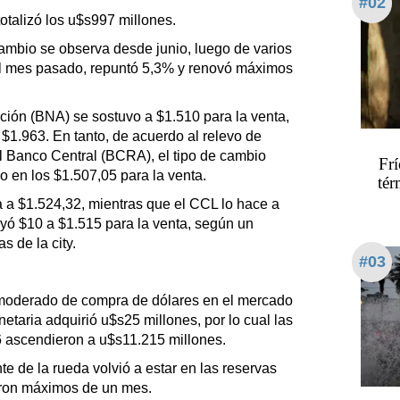
#02
otalizó los u$s997 millones.
cambio se observa desde junio, luego de varios
El mes pasado, repuntó 5,3% y renovó máximos
ación (BNA) se sostuvo a $1.510 para la venta,
a $1.963. En tanto, de acuerdo al relevo de
l Banco Central (BCRA), el tipo de cambio
Frí
 en los $1.507,05 para la venta.
tér
a a $1.524,32, mientras que el CCL lo hace a
cayó $10 a $1.515 para la venta, según un
 de la city.
#03
oderado de compra de dólares en el mercado
netaria adquirió u$s25 millones, por lo cual las
ascendieron a u$s11.215 millones.
e de la rueda volvió a estar en las reservas
aron máximos de un mes.