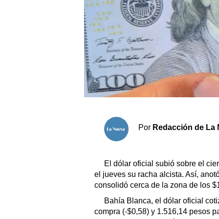
Sociedad y tiempo libre
El tiempo
Fúnebres
Clasificados
Horóscopo
Por
Redacción de La 
Suplementos
Servicios
El dólar oficial subió sobre el c
el jueves su racha alcista. Así, ano
consolidó cerca de la zona de los $
Bahía Blanca, el dólar oficial co
compra (-$0,58) y 1.516,14 pesos par