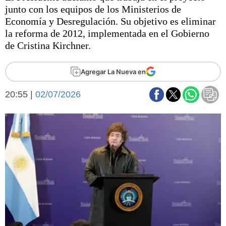
Básquetbol
junto con los equipos de los Ministerios de
Fútbol
Economía y Desregulación. Su objetivo es eliminar
la reforma de 2012, implementada en el Gobierno
Federal A
de Cristina Kirchner.
Aplausos
Arte y cultura
Cines
Agregar La Nueva en
Economía y finanzas
Economía y campo
Con el campo
20:55 |
02/07/2026
Espacio empresas
Sociedad
Sociedad y tiempo
libre
Tecnología
Turismo
Salud
Es viral
El tiempo
Fúnebres
Clasificados