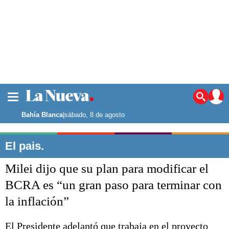
La ciudad
Noticias
Bahía Blanca
|
sábado, 8 de agosto
Punta Alta
La región
El pais.
El país
Milei dijo que su plan para modificar el
El mundo
Seguridad
BCRA es “un gran paso para terminar con
Opinión
la inflación”
Escenario Olímpico
Deportes
Liga del Sur
El Presidente adelantó que trabaja en el proyecto