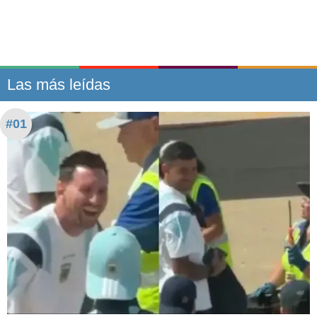
Las más leídas
#01