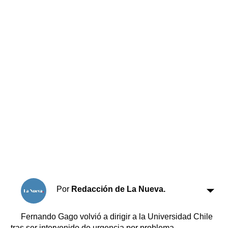
Horóscopo
Suplementos
Farmacias
Servicios
Transportes
Loterías
Datos Útiles
Fúnebres
Edictos
Teléfonos de urgencia
Por
Redacción de La Nueva.
Fernando Gago volvió a dirigir a la Universidad Chile
tras ser intervenido de urgencia por problema