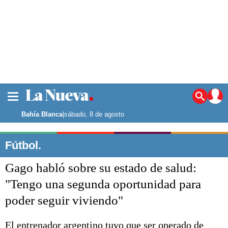
La ciudad
Noticias
Bahía Blanca
|
sábado, 8 de agosto
Punta Alta
La región
Fútbol.
El país
Gago habló sobre su estado de salud:
El mundo
Seguridad
"Tengo una segunda oportunidad para
Opinión
poder seguir viviendo"
Escenario Olímpico
Deportes
Liga del Sur
El entrenador argentino tuvo que ser operado de