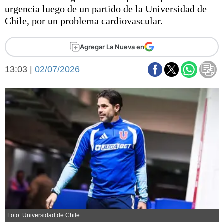
Básquetbol
urgencia luego de un partido de la Universidad de
Fútbol
Chile, por un problema cardiovascular.
Federal A
Aplausos
Agregar La Nueva en
Arte y cultura
Cines
13:03 |
02/07/2026
Economía y finanzas
Economía y campo
Con el campo
Espacio empresas
Sociedad
Sociedad y tiempo
libre
Tecnología
Turismo
Salud
Es viral
El tiempo
Fúnebres
Clasificados
Foto: Universidad de Chile