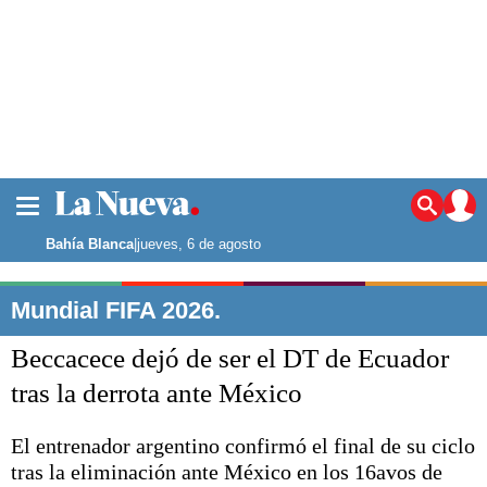
La ciudad
Noticias
Bahía Blanca
|
jueves, 6 de agosto
Punta Alta
La región
Mundial FIFA 2026.
El país
Beccacece dejó de ser el DT de Ecuador
El mundo
Seguridad
tras la derrota ante México
Opinión
Escenario Olímpico
El entrenador argentino confirmó el final de su ciclo
Deportes
tras la eliminación ante México en los 16avos de
Liga del Sur