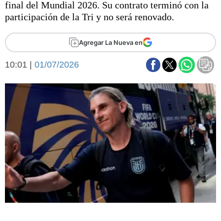
final del Mundial 2026. Su contrato terminó con la
Básquetbol
participación de la Tri y no será renovado.
Fútbol
Federal A
Agregar La Nueva en
Aplausos
Arte y cultura
Cines
10:01 |
01/07/2026
Economía y finanzas
Economía y campo
Con el campo
Espacio empresas
Sociedad
Sociedad y tiempo
libre
Tecnología
Turismo
Salud
Es viral
El tiempo
Fúnebres
Clasificados