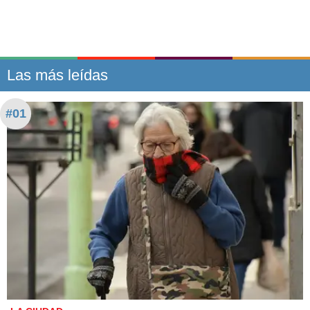
Las más leídas
#01