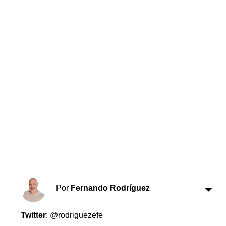
Horóscopo
Suplementos
Farmacias
Servicios
Transportes
Loterías
Datos Útiles
Fúnebres
Edictos
Teléfonos de urgencia
Por
Fernando Rodríguez
Twitter
: @rodriguezefe