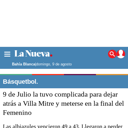
La ciudad
Noticias
Bahía Blanca
|
domingo, 9 de agosto
Punta Alta
La región
Básquetbol.
El país
9 de Julio la tuvo complicada para dejar
El mundo
Seguridad
atrás a Villa Mitre y meterse en la final del
Opinión
Femenino
Escenario Olímpico
Deportes
Liga del Sur
Las albiazules vencieron 49 a 43. Llegaron a perder