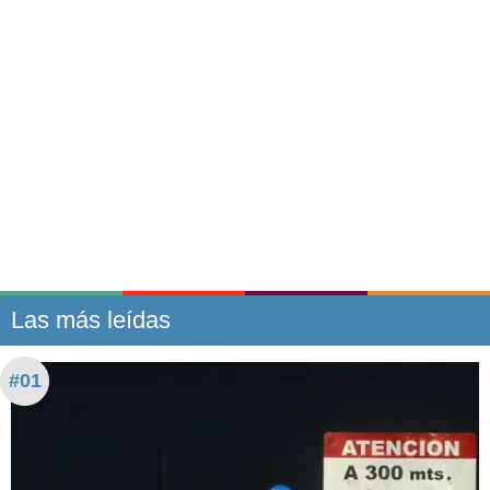
Las más leídas
#01