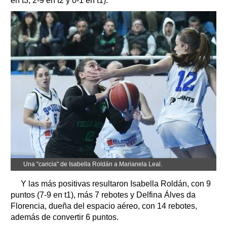
en t3, 2-9 en t2 y 0-1 en t1).
Una "caricia" de Isabella Roldán a Marianela Leal.
Y las más positivas resultaron Isabella Roldán, con 9
puntos (7-9 en t1), más 7 rebotes y Delfina Álves da
Florencia, dueña del espacio aéreo, con 14 rebotes,
además de convertir 6 puntos.