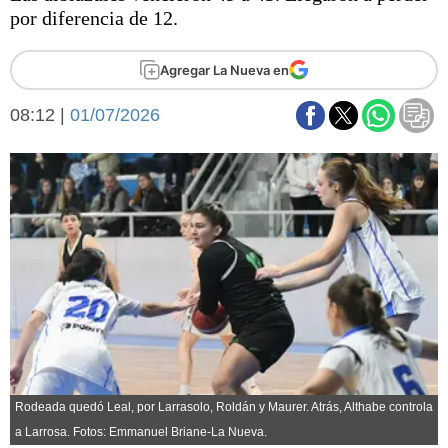
Básquetbol
por diferencia de 12.
Fútbol
Federal A
Agregar La Nueva en
Aplausos
Arte y cultura
08:12 |
01/07/2026
Cines
Economía y finanzas
Economía y campo
Con el campo
Espacio empresas
Sociedad
Sociedad y tiempo
libre
Tecnología
Turismo
Salud
Es viral
El tiempo
Fúnebres
Rodeada quedó Leal, por Larrasolo, Roldán y Maurer. Atrás, Althabe controla
Clasificados
a Larrosa. Fotos: Emmanuel Briane-La Nueva.