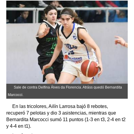
Sale de contra Delfina Álves da Florencia. Atráss quedó Bernardita
Marcocci.
En las tricolores, Ailín Larrosa bajó 8 rebotes,
recuperó 7 pelotas y dio 3 asistencias, mientras que
Bernardita Marcocci sumó 11 puntos (1-3 en t3, 2-4 en t2
y 4-4 en t1).