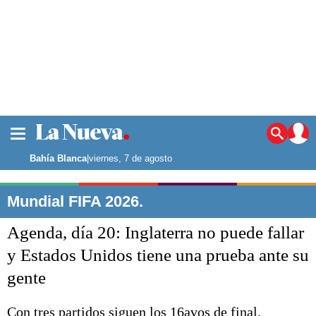
La ciudad
Noticias
Bahía Blanca
|
viernes, 7 de agosto
Punta Alta
La región
Mundial FIFA 2026.
El país
Agenda, día 20: Inglaterra no puede fallar
El mundo
Seguridad
y Estados Unidos tiene una prueba ante su
Opinión
gente
Escenario Olímpico
Deportes
Liga del Sur
Con tres partidos siguen los 16avos de final.