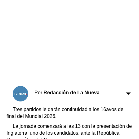
Horóscopo
Suplementos
Farmacias
Servicios
Transportes
Loterías
Datos Útiles
Fúnebres
Edictos
Teléfonos de urgencia
Por
Redacción de La Nueva.
Tres partidos le darán continuidad a los 16avos de
final del Mundial 2026.
La jornada comenzará a las 13 con la presentación de
Inglaterra, uno de los candidatos, ante la República