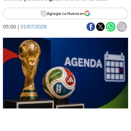
Básquetbol
Fútbol
Agregar La Nueva en
Federal A
05:00 |
01/07/2026
Aplausos
Arte y cultura
Cines
Economía y finanzas
Economía y campo
Con el campo
Espacio empresas
Sociedad
Sociedad y tiempo
libre
Tecnología
Turismo
Salud
Es viral
El tiempo
Fúnebres
Clasificados