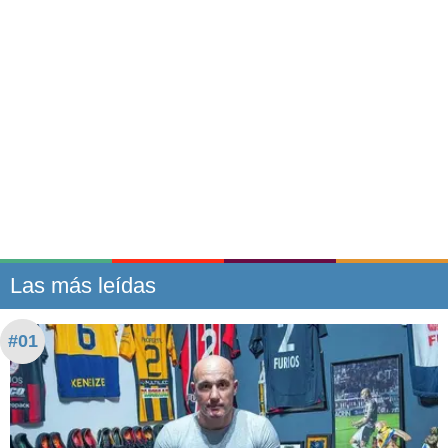
Las más leídas
#01